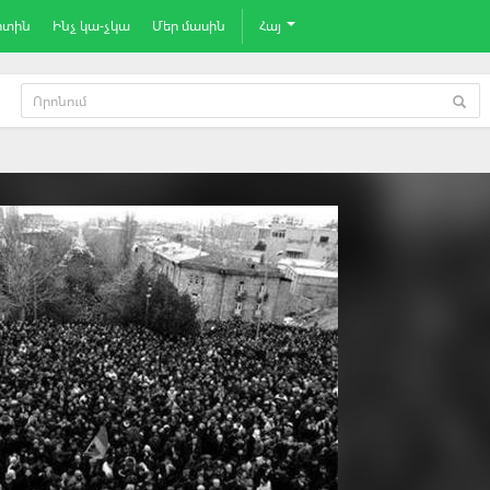
րտին
Ինչ կա-չկա
Մեր մասին
Հայ