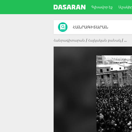
Գլխավոր էջ
Աշակե
ՀԱՆՐԱԳԻՏԱՐԱՆ
Հանրագիտարան
Հայկական բանակ
...