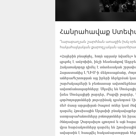
Հանրահավաք Ստեփան
Ղարաբաղյան շարժման առաջին իսկ օրեր
հակահայկական քարոզչական պատերազ
«Հայերին բնաջնջել, հողն արյամբ նվաճել»
գրգռել է ամբոխին, ինչի հետևանքով Ադրբ
Հակառակորդը դիմել է տնտեսական շրջա
Հայաստանից ԼՂԻՄ-ի մեկուսացմանը, ժողո
անհրաժեշտության այլ իրերի ներկրման կ
շարժակազմերի և բեռնատար ավտոմեքենան
ավտոճանապարհները։ Սկսվել են Սումգայիթ
(տես Սումգայիթի ջարդեր, Բաքվի ջարդեր
գործողությունների յուրօրինակ դրսևորում 
մեծ մասը արցախյան ծագում ուներ կամ ծն
դարձել Հյուսիսային Արցախի բնակավայրե
ստորաբաժանումները բռնություններ են իր
ծննդավայր Չարդախլու գյուղում և այն հա
վրա հարձակումները դարձել են Հյուսիսայի
ավարտին է հասցվել հակամարտության հեր