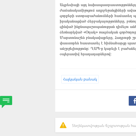
Ագրեսիայի այդ նախապատրաստությունները,
ժամանակամիջոցում ադրբեջանցիների ավ
զորքերի ստորաբաժանումների համատեղ պա
իրականացված ձերբակալությունները, բռնութ
զինված ինքնապաշտպանության դիմելու անհ
ձեռնարկված «Օղակ» ռազմական գործողությ
Մարտունաշեն բնակավայրերը, Հադրութի շրջ
փաստորեն հաստատել է հիմնահարցը պատեր
անշրջելիությունը։ ՂԱՊ-ը կարելի է բաժանե
օպերատիվ հրադադարներով։
Հայկական բանակ
Տեղեկատվության ճշգրտության հա