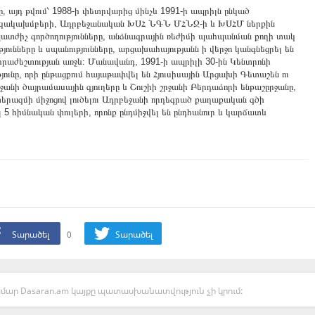
 այդ թվում՝ 1988-ի փետրվարից մինչև 1991-ի ապրիլն ընկած
ազակախմբերի, Ադրբեջանական ԽՍՀ ՆԳՆ ՄՀՆՋ-ի և ԽՍՀՄ ներքին
տժիչ գործողությունները, անձնագրային ռեժիմի պահպանման քողի տակ
յունները և սպանությունները, արցախահայությանն ի վերջո կանգնեցրել են
րաժեշտության առջև։ Մանավանդ, 1991-ի ապրիլի 30-ին Կենտրոնի
ունը, որի ընթացքում հայաթափվել են Հյուսիսային Արցախի Գետաշեն ու
անի ծայրամասային գյուղերը և Շուշիի շրջանի Բերդաձորի ենթաշըրջանը,
ազմի միջոցով լուծելու Ադրբեջանի որդեգրած քաղաքական գծի
լ 5 հիմնական փուլերի, որոնք ընդմիջվել են ընդհանուր և կարճատև
Տարածել
0
Տարածել
մար Dasaran.am կայքը պատասխանատվություն չի կրում: