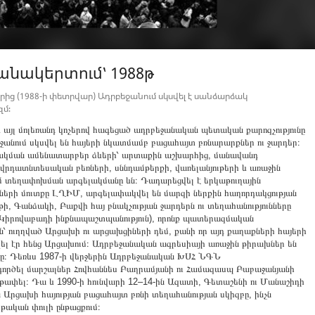
ակերտում՝ 1988թ
ից (1988-ի փետրվար) Ադրբեջանում սկսվել է սանձարձակ
մ։
 և այլ մոլեռանդ կոչերով հագեցած ադրբեջանական պետական քարոզչությունը
եջանում սկսվել են հայերի նկատմամբ բացահայտ բռնարարքներ ու ջարդեր։
փակման ամենատարբեր ձևերի՝ արտաքին աշխարհից, մանավանդ
վրդատնտեսական բեռների, սննդամթերքի, վառելանյութերի և առաջին
ամ տեղափոխման արգելակմանը ևն։ Դադարեցվել է երկաթուղային
երի մուտքը ԼՂԻՄ, արգելափակվել են մարզի ներքին հաղորդակցության
ի, Գանձակի, Բաքվի հայ բնակչության ջարդերն ու տեղահանությունները
, Կիրովաբադի ինքնապաշտպանություն), որոնք պատերազմական
էին՝ ուղղված Արցախի ու արցախցիների դեմ, քանի որ այդ քաղաքների հայերի
վել էր հենց Արցախում։ Ադրբեջանական ագրեսիայի առաջին թիրախներ են
րը։ Դեռևս 1987-ի վերջերին Ադրբեջանական ԽՍՀ ՆԳՆ
ագործել մարշալներ Հովհաննես Բաղրամյանի ու Համազասպ Բաբաջանյանի
յաթափել։ Դա և 1990-ի հունվարի 12–14-ին Ազատի, Գետաշենի ու Մանաշիդի
ն Արցախի հայության բացահայտ բռնի տեղահանության սկիզբը, ինչն
թական փուլի ընթացքում։