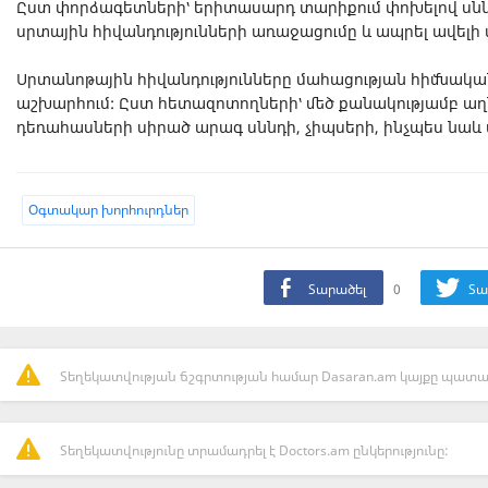
Ըստ փորձագետների՝ երիտասարդ տարիքում փոխելով սնն
սրտային հիվանդությունների առաջացումը և ապրել ավելի 
Սրտանոթային հիվանդությունները մահացության հիմնակ
աշխարհում: Ըստ հետազոտողների՝ մեծ քանակությամբ աղն
դեռահասների սիրած արագ սննդի, չիպսերի, ինչպես նաև 
Oգտակար խորհուրդներ
Տարածել
0
Տա
Տեղեկատվության ճշգրտության համար Dasaran.am կայքը պատաս
Տեղեկատվությունը տրամադրել է Doctors.am ընկերությունը: