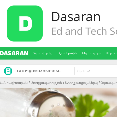
Գլխավոր էջ
Աշակերտին
Ինչ կա-չկա
Մեր մ
ԱՌՈՂՋԱՊԱՀՈՒԹՅՈՒՆ
Հանրագիտարան
Առողջապահություն
Առողջ ապրելակերպ
Oգտակար 