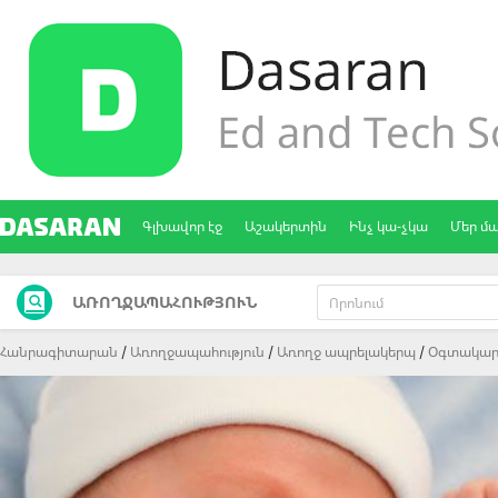
Գլխավոր էջ
Աշակերտին
Ինչ կա-չկա
Մեր մ
ԱՌՈՂՋԱՊԱՀՈՒԹՅՈՒՆ
Հանրագիտարան
Առողջապահություն
Առողջ ապրելակերպ
Oգտակար 