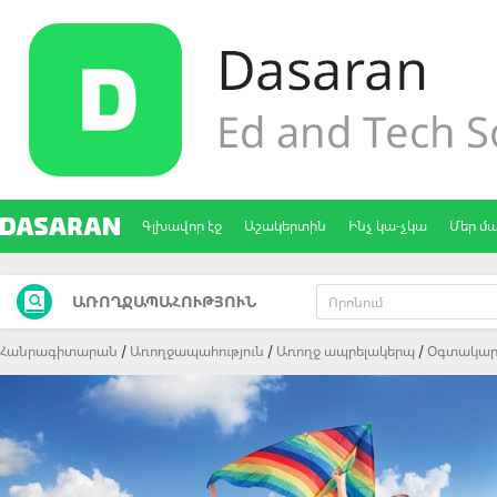
Գլխավոր էջ
Աշակերտին
Ինչ կա-չկա
Մեր մ
ԱՌՈՂՋԱՊԱՀՈՒԹՅՈՒՆ
Հանրագիտարան
Առողջապահություն
Առողջ ապրելակերպ
Oգտակար 