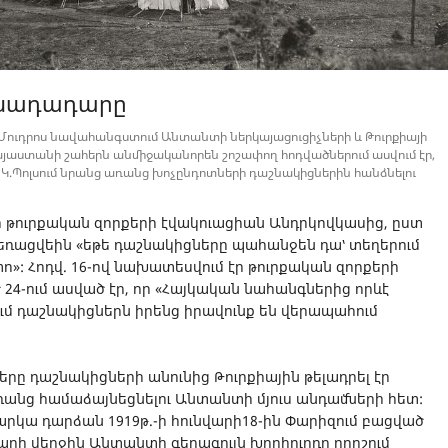
զինադադարը
ու Մուդրոս նավահանգստում Անտանտի ներկայացուցիչների և Թուրքիայի
Հայաստանի շահերն անմիջականորեն շոշափող հոդվածներում ասվում էր,
 Կ.Պոլսում նրանց առանց խոչընդոտների դաշնակիցներին հանձնելու
ր թուրքական զորքերի էվակուացիան Անդրկովկասից, ըստ
հեռացվեին «եթե դաշնակիցները պահանջեն դա՝ տեղերում
ո»: Հոդվ. 16-ով նախատեսվում էր թուրքական զորքերի
ծ 24-ում ասված էր, որ «Հայկական նահանգներից որևէ
ում դաշնակիցներն իրենց իրավունք են վերապահում
րը դաշնակիցների անունից Թուրքիային թելադրել էր
ռանց համաձայնեցնելու Անտանտի մյուս անդամների հետ:
րկա դարձան 1919թ.-ի հունվարի18-ին Փարիզում բացված
վարի վերջին Անտանտի գերագույն խորհուրդը որոշում