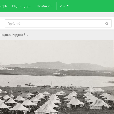
րտին
Ինչ կա-չկա
Մեր մասին
Հայ
ն պատմություն
...