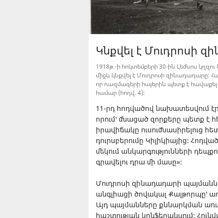
Կնքվել է Մուդրոսի 
1918թ.-ի հոկտեմբերի 30-ին Լեմնոս կղզ
միջև կնքվել է Մուդրոսի զինադադարը: 
որ ռազմագերի հայերին պետք է հավաքել
համար (հոդվ. 4):
11-րդ հոդվածով նախատեսվում է
որում՝ մնացած զորքերը պետք է 
իրավիճակը ուսումնասիրելուց հետ
դուրսբերումը Կիլիկիայից: Հոդվա
մեկում անկարգությունների դեպք
գրավելու դրա մի մասը»:
Մուդրոսի զինադադարի պայմաննե
անգլիացի ծովակալ Քալթորպը՝ ա
Այդ պայմանները քննարկման առա
հաշտության կոնֆերանսում: Հուն