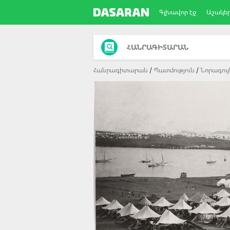
Գլխավոր էջ
Աշակե
ՀԱՆՐԱԳԻՏԱՐԱՆ
Հանրագիտարան
Պատմություն
Նորագույ