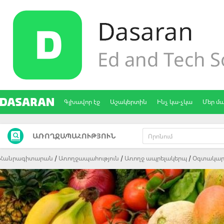
Գլխավոր էջ
Աշակերտին
Ինչ կա-չկա
Մեր մ
ԱՌՈՂՋԱՊԱՀՈՒԹՅՈՒՆ
Հանրագիտարան
Առողջապահություն
Առողջ ապրելակերպ
Oգտակար 