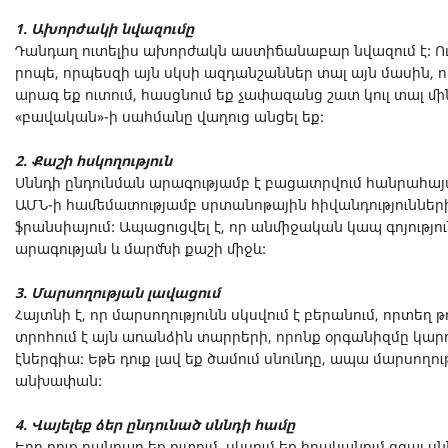
1. Ախորժակի նվազումը
Դանդաղ ուտելիս ախորժակն աստիճանաբար նվազում է: Ո
րոպե, որպեսզի այն սկսի ազդանշաններ տալ այն մասին, որ 
արագ եք ուտում, հասցնում եք չափազանց շատ կուլ տալ մին
«բավական»-ի սահմանը վաղուց անցել եք:
2. Քաշի հսկողություն
Սննդի ընդունման արագությամբ է բացատրվում հանրահա
ԱՄՆ-ի համեմատությամբ սրտանոթային հիվանդություննե
ֆրանսիայում: Ապացուցվել է, որ անմիջական կապ գոյությո
արագության և մարմնի քաշի միջև:
3. Մարսողության լավացում
Հայտնի է, որ մարսողությունն սկսվում է բերանում, որտեղ 
տրոհում է այն առանձին տարրերի, որոնք օրգանիզմը կարո
էներգիա: Եթե դուք լավ եք ծամում սնունդը, ապա մարսողու
անխափան:
4.
Վայելեք ձեր ընդունած սննդի համը
Երբ դուք դանդաղ եք ուտում, սկսում եք իրականում զգալ ս