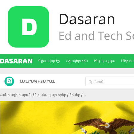
Գլխավոր էջ
Աշակերտին
Ինչ կա-չկա
Մեր մ
ՀԱՆՐԱԳԻՏԱՐԱՆ
Հանրագիտարան
Նշանակալի օրեր
Տոներ
...