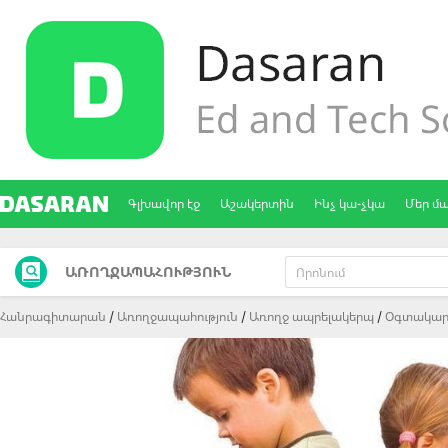
Գլխավոր էջ
Աշակերտին
Ինչ կա-չկա
Մեր մ
ԱՌՈՂՋԱՊԱՀՈՒԹՅՈՒՆ
Հանրագիտարան
Առողջապահություն
Առողջ ապրելակերպ
Oգտակար 