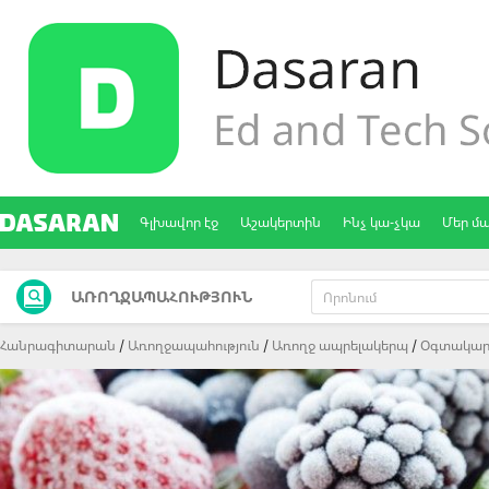
Գլխավոր էջ
Աշակերտին
Ինչ կա-չկա
Մեր մ
ԱՌՈՂՋԱՊԱՀՈՒԹՅՈՒՆ
Հանրագիտարան
Առողջապահություն
Առողջ ապրելակերպ
Oգտակար 