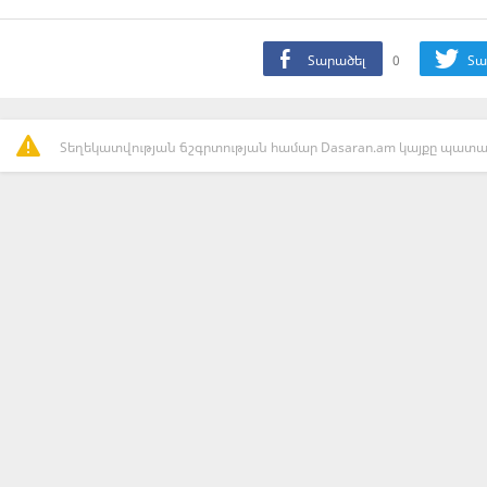
Տարածել
0
Տա
Տեղեկատվության ճշգրտության համար Dasaran.am կայքը պատաս