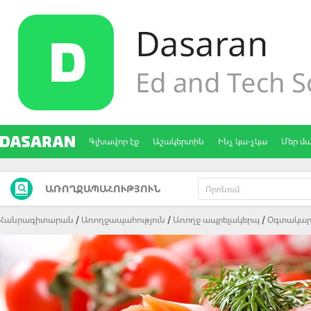
Գլխավոր էջ
Աշակերտին
Ինչ կա-չկա
Մեր մ
ԱՌՈՂՋԱՊԱՀՈՒԹՅՈՒՆ
Հանրագիտարան
Առողջապահություն
Առողջ ապրելակերպ
Oգտակար 