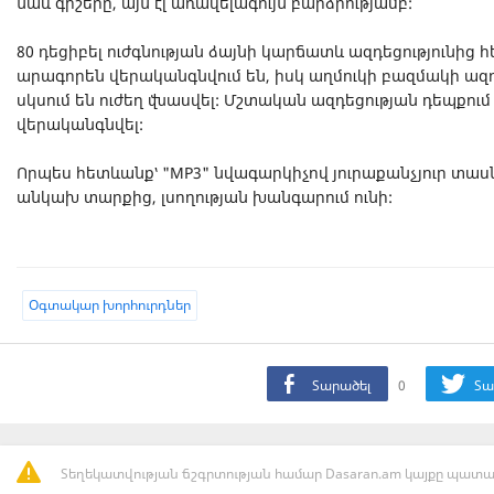
նաև գիշերը, այն էլ առավելագույն բարձրությամբ:
80 դեցիբել ուժգնության ձայնի կարճատև ազդեցությունից
արագորեն վերականգնվում են, իսկ աղմուկի բազմակի ազդ
սկսում են ուժեղ վնասվել: Մշտական ազդեցության դեպքու
վերականգնվել:
Որպես հետևանք՝ "MP3" նվագարկիչով յուրաքանչյուր տասն
անկախ տարքից, լսողության խանգարում ունի:
Oգտակար խորհուրդներ
Տարածել
0
Տա
Տեղեկատվության ճշգրտության համար Dasaran.am կայքը պատաս