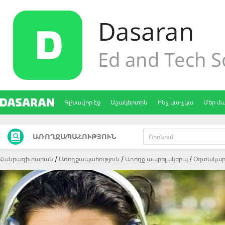
Գլխավոր էջ
Աշակերտին
Ինչ կա-չկա
Մեր մ
ԱՌՈՂՋԱՊԱՀՈՒԹՅՈՒՆ
Հանրագիտարան
Առողջապահություն
Առողջ ապրելակերպ
Oգտակար 