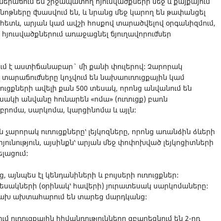
ներաճում են շրջապատող հյուսվածքների մեջ և քայքայում
նոթները վնասվում են, և նրանց մեջ կարող են թափանցել
ուհետև, արյան կամ ավշի հոսքով տարածվելով օրգանիզմում,
 հյուսվածքներում առաջացնել ճյուղավորումներ
ւմ է աստիճանաբար` մի քանի փուլերով: Չարորակ
 տարաճումները կոչվում են նախաուռուցքային կամ
ուցքների ավելի քան 500 տեսակ, որոնց անվանում են
սակի անվանը հունարեն «ոմա» (ուռուցք) բառն
իբրոմա, սարկոմա, կարցինոմա և այլն:
 չարորակ ուռուցքները՝ լեյկոզները, որոնց առանձին ձևերի
ւնություն, այսինքն՝ արյան մեջ փոփոխված լեյկոցիտների
լացում:
 այնպես էլ կենդանիների և բույսերի ուռուցքներ:
տեսակների (օրինակ՝ հավերի) յուրատեսակ սարկոմաները:
աճախ ախտահարում են տարեց մարդկանց:
 ուռուցքային հիվանդությունները զբաղեցնում են 2-րդ