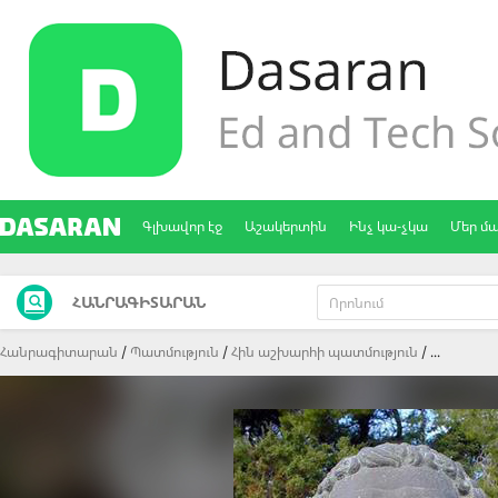
Գլխավոր էջ
Աշակերտին
Ինչ կա-չկա
Մեր մ
ՀԱՆՐԱԳԻՏԱՐԱՆ
Հանրագիտարան
Պատմություն
Հին աշխարհի պատմություն
...