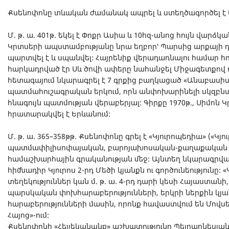
Քսենոփոնը տևական ժամանակ ապրել և ստեղծագործել է 
Մ. թ. ա. 401թ. եկել է Փոքր Ասիա և 10հզ-անոց հույն վարձ
Կրտսերի ապստամբությանը նրա եղբոր՝ Պարսից արքայի դ
պարտվել է և սպանվել: Հայրենիք վերադառնալու համար 
հարկադրված էր Սև ծովի ափերը նահանջել Միջագետքով 
հետագայում նկարագրել է 7 գրքից բաղկացած «Անաբասիս»
պատմահուշագրական երկում, որն անփոխարինելի սկզբն
հնագույն պատմության վերաբերյալ: Գիրքը 1970թ., Սիմոն 
հրատարակվել է Երևանում:
Մ. թ. ա. 365–358թթ. Քսենոփոնը գրել է «Կյուրոպեդիա» («Կյ
պատմափիլիսոփայական, բարոյախոսական-քաղաքական 
համաշխարհային գրականության մեջ: Այնտեղ նկարագրված
հիմնադիր Կյուրոս 2-րդ Մեծի կյանքն ու գործունեությունը:
տեղեկություններ կան մ. թ. ա. 4-րդ դարի կեսի Հայաստան
պարսկական փոխհարաբերությունների, երկրի ներքին կյ
հարաբերությունների մասին, որոնք հավաստվում են Մովս
Հայոց»-ում:
Քսենոփոնի «Հելլեկանանք» աշխատությունը Պելոպոնեսյան պ