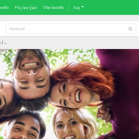
րտին
Ինչ կա-չկա
Մեր մասին
Հայ
ր
...