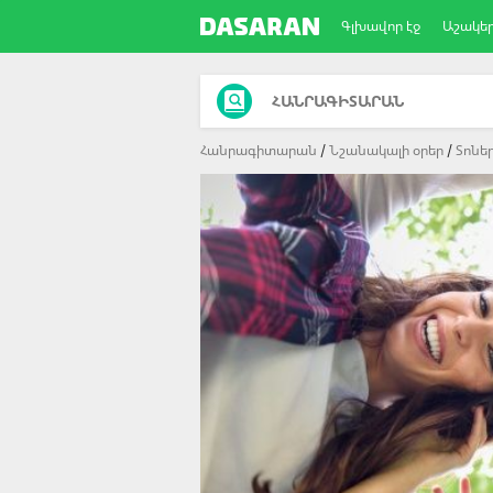
Գլխավոր էջ
Աշակե
ՀԱՆՐԱԳԻՏԱՐԱՆ
Հանրագիտարան
Նշանակալի օրեր
Տոնե