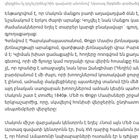
վերջինս էլ կոչել իրենց հին գավառի անունով՝ Արտազ (երբեմն գործածվ
Ենթադրվում է, որ Մակուն մանքու բառի աղավաղված ձևն է
նշանակում է երկու ժայռի արանք։ Կոչվել է նաև Մանքու կ
ժամանակներում եղել է տարբեր կարգի բնակավայր` գյուղ
գյուղաքաղաք։
Գտնվում է Պարսկահայաստանում, Փոքր Մասիս լեռնագագա
լեռնաշղթայի արանքում, զառիթափ լեռնալանջի վրա։ Բարձ
մ է։ Կլիման խիստ ցամաքային է, հողերը ոռոգվում են քա
գետով, որի մի ճյուղը կամ ուղղակի դրա վերին հոսանքը հն
չէ, որ դրանից է առաջացել նաև նրա Զանգիմար (Դեղին) ան
բարձրանում է մի ժայռ, որի խոռոչներում կուտակված ջու
է լինում, ամռանը մակվեցիները այստեղից տանում էին մեծ
այդ բնական սառցարան խոռոչներում ամռան կեսին պահու
Մակուն շատ է տուժել 1840թ. Մեծ ու Փոքր Մասիսների շրջ
երկրաշարժից, որը, սկսվելով հունիսի վերջերին, ընդհատու
սեպտեմբերի վերջերը։
Մակուն միշտ վարչական կենտրոն է եղել։ Հնում այն Մեծ
Արտազ գավառի կենտրոնն էր, իսկ XVI դարից համանուն խ
է, որ հնում Ամատունի նախարարների ոստանն էր և դժվար է