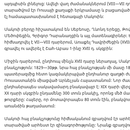
այդպիսին լինելուց։ Ավելի վաղ ժամանակներում (VIII—VII դդ
տարածվում էր Ռուսայի քաղաքի երկրամասը և բացառված 
էլ համապատասխանում է հետագայի Մակուին։
Մակուի բերդը հիշատակում են Սեբեոսը, Ղևոնդ Երեցը, Թո
Մեծոփեցին, Գրիգոր Դարանաղցին և այլ մատենագիրներ։ Են
հիմնադրվել է VII—VIII դարերում, Առաքել Դավրիժեցին (XVIIդ
գրավել ու ավերել է Շահ-Աբաս 1-ինը XVII դ. սկզբին։
Միջին դարերում, ընդհուպ մինչև XVII դարը ներառյալ, Մակ
բնակչություն։ 1829—30թթ. նրա հայ բնակչության մի մասը 
պատերազմից հետո կազմակերպված ընդհանուր գաղթի ժ
Ռուսաստանին միացված Արևելյան Հայաստանում։ Նոր ժա
ընդհանրապես սակավամարդ բնակավայր է։ XIX դարի վերջե
XX դարի սկզբին ընդամենը 300 տուն բնակիչ, որոնց մեծ մ
թուրքերը։ Հայերը, որ մոտավորապես 80 տուն էին, բնակվո
առանձին թաղամասում։
Մակուի հայ բնակչությունը հիմնականում զբաղվում էր ա
տարածված արհեստ էր զինագործությունը։ Նրանք զբաղվո