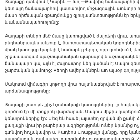
Քաղաքը գտնվում է Կարին — Խոյ—Թավրիզ ճանապարհի վ
կետ այդ ճանապարհով կատարվող միջազգային առևտրի հա
մասի հիմնական զբաղմունքը գյուղատնտեսությունն էր երկր
և անասնապահությունը։
Քաղաքի տների մեծ մասը կառուցված է ժայռերի վրա, առ
ընդհանրապես անշուք է, ճարտարապետական կոթողներից 
միակ կառույցը կարելի է համարել բերդը, որը գտնվում է լ
շրջապատված պաշտպանական պարսպով և աշտարակներով
ճանապարհ կա, այն էլ ժայռափոր նեղ կածան է։ Մակու գետի
շարժական կամուրջ։ Բերդի ավերակներն առ այսօր գոյությո
Մակուում վիմագիր կոթողի վրա հայտնաբերված է ուրարտ
արձանագրությունը։
Քաղաքի շատ թե քիչ նշանակալի կառույցներից էր հայկակա
գործում էր մի փոքրիկ վարժարան։ Մակուն միջին դարերում
կենտրոններից էր։ Մեզ են հասել այստեղ գրված մի քանի 
քաղաքի վրա իր բարերար ազդեցությունն ուներ նրանից ոչ 
գտնվող հռչակավոր ս. Թադեոս Առաքյալի վանքը, որը կանգու
պատմաբան, բանասեր, թարգմանիչ ու բառարանագիր Թ. Հ. 