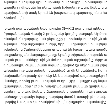
թվականին Խլաթի վրա հարձակվում է Տայքի կյուրապաղատ
գրավել ու միացնել իր ընդարձակ իշխանությանը: Սակայն
պարիսպների տակ կրում են խայտառակ պարտություն և հ
ձեռնունայն։
Խլաթի քաղաքական կացությունը XI—XIII դարերում ունեցել 
Բյուզանդական Վասիլ 2-րդ կայսեր կողմից քաղաքն Արծրու
բնականոն զարգացման ընթացքը շարունակվում է մինչև սել
թվականների արշավանքները, երբ այն գրավվում ու ավերվու
թվականին Շահարմենները գրավում են Խլաթը և այն դարձ
սուլթանության մայրաքաղաքը։ Նրանց տիրապետությունն այստ
ական թվականները՝ մինչև մոնղոլական արշավանքները։ XII
Հյուսիսային Հայաստանն ազատագրված էր սելջուկյան լծի
գլխավորությամբ այնտեղ կազմված էր մի կիսանկախ, հզոր 
նախաձեռնությամբ փորձեր են կատարվում ազատագրելու
մասերը, որոնց թվում և Խլաթն ու դրա շրջակայքը։ Այդ ն
Զարարյանները 1210 թ. հայ-վրացական բանակի գլուխն ան
եզրերը և Խլաթ։ Սակայն Զաքարյան եղբայրների այդ արշա
անհաջողությամբ։ Խլաթը դարձյալ մնում է օտարի լծի տակ, 
կողմից և ազատ է արձակվում միայն Զաքարեի սպառնալիք