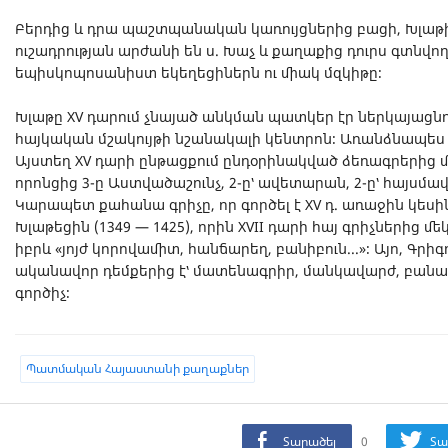
Բերդից և դրա պաշտպանական կառույցներից բացի, Խլաթի
ուշադրության արժանի են ս. Խաչ և քաղաքից դուրս գտնվո
եպիսկոպոսանիստ եկեղեցիներն ու միակ մզկիթը։
Խլաթը XV դարում չնայած անկման պատկեր էր ներկայացնու
հայկական մշակույթի նշանակալի կենտրոն։ Առանձնապես հ
Այստեղ XV դարի ընթացքում ընդօրինակված ձեռագրերից մե
որոնցից 3-ը Աստվածաշունչ, 2-ը՝ ավետարան, 2-ը՝ հայսմա
Կարապետ քահանա գրիչը, որ գործել է XV դ. առաջին կեսին
Խլաթեցին (1349 — 1425), որին XVII դարի հայ գրիչներից 
իբրև «յոյժ կորովամիտ, հանճարեղ, բանիբուն...»։ Այո, Գրի
ականավոր դեմքերից է՝ մատենագրիր, մանկավարժ, բան
գործիչ։
Պատմական Հայաստանի քաղաքներ
Տարածել
0
Տա