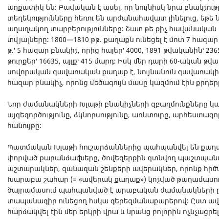
աղքատիկ են։ Բավական է ասել, որ նույնիսկ նրա բնակչութ
տեղեկությունները հեռու են արժանահավատ լինելուց, եթե
աղաղակող տարբերությունները։ Շատ թե քիչ հավանական կ
տվյալները։ 1800—1810 թթ. քաղաքն ունեցել է մոտ 7 հազար 
թ.՝ 5 հազար բնակիչ, որից հայեր՝ 4000, 1891 թվականին՝ 2365
թուրքեր՝ 16635, այլք՝ 415 մարդ։ Իսկ մեր դարի 60-ական թ
սովորական գավառական քաղաք է, նույնանուն գավառակի 
հազար բնակիչ, որոնց մեծագույն մասը կազմում էին քրդեր
Նոր ժամանակների Խլաթի բնակիչների զբաղմունքները կազ
այգեգործությունը, ձկնորսությունը, առևտուրը, արհեստագո
հանույթը։
Պատմական Խլաթի հուշարձաններից պահպանվել են քաղա
փորված քարանձավները, ծովեզերքին գտնվող պաշտպան
աշտարակներ, զանազան շենքերի ավերակներ, որոնք հիմն
Խարաբա շահար (= «ավերակ քաղաք») կոչված թաղամասու
ծայրամասում պահպանված է արաբական ժամանակների ը
տապանագիր ունեցող հսկա գերեզմանաքարերով։ Ըստ ավ
հարձակվել էին մեր երկրի վրա և նրանց բոլորին ոչնչացրել