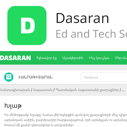
Գլխավոր էջ
Աշակերտին
Ինչ կա-չկա
Մեր մ
ՀԱՆՐԱԳԻՏԱՐԱՆ
Հանրագիտարան
Հայաստան
Պատմական Հայաստանի քաղաքներ
...
Խլաթ
Իր մեծությամբ Խլաթը Վանա լճի եզերքին գտնվող քաղաքների մեջ զիջում
արևմտյան ափին, բարձրադիր հարթավայրում, որի արևելյան ու արևմտ
հոսում մի քանի գետակներ և առվակներ։