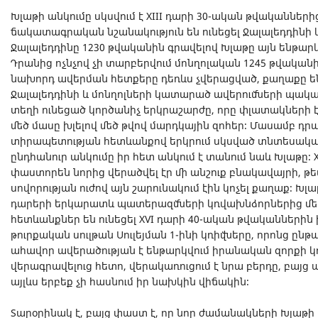
Խլաթի անկումը սկսվում է XIII դարի 30-ական թվականների
ճակատագրական նշանակություն են ունեցել Ջալալեդդինի և
Ջալալեդդինը 1230 թվականին գրավելով Խլաթը այն ենթարկ
Դրանից ոչնչով չի տարբերվում մոնղոլական 1245 թվական
նախորդ ավերման հետքերը դեռևս չվերացված, քաղաքը ենթ
Ջալալեդդինի և մոնղոլների կատարած ավերումների պակաս
տեղի ունեցած կործանիչ երկրաշարժը, որը փլատակների է
մեծ մասը խլելով մեծ թվով մարդկային զոհեր։ Մասամբ դր
տիրապետության հետևանքով երկրում սկսված տնտեսական 
ընդհանուր անկումը իր հետ անկում է տանում նաև Խլաթը։
փաստորեն նորից վերածվել էր մի անշուք բնակավայրի, 
սովորության ուժով այն շարունակում էին կոչել քաղաք։ Խլ
դարերի երկարատև պատերազմների կռվախնձորներից մե
հետևանքներ են ունեցել XVI դարի 40-ական թվականների
թուրքական սուլթան Սուլեյման 1-ինի կռիվները, որոնց ընթ
ահավոր ավերածության է ենթարկվում իրանական զորքի կող
վերագրավելուց հետո, վերակառուցում է նրա բերդը, բայց 
այլևս երբեք չի հասնում իր նախկին վիճակին։
Տարօրինակ է, բայց փաստ է, որ նոր ժամանակների Խլաթի 