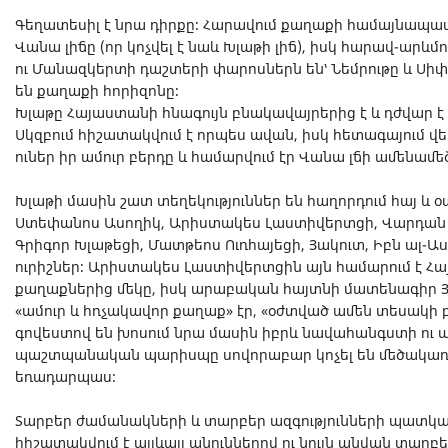
Գեղատեսիլ է նրա դիրքը։ Հարավում քաղաքի համայնապա
Վանա լիճը (որ կոչվել է նաև Խլաթի լիճ), իսկ հարավ-արևմո
ու Մանազկերտի դաշտերի փարոսներն են՝ Նեմրութը և Սիփա
են քաղաքի հորիզոնը։
Խլաթը Հայաստանի հնագույն բնակավայրերից է և դժվար է ա
Սկզբում հիշատակվում է որպես ավան, իսկ հետագայում վե
ուներ իր ամուր բերդը և համարվում էր Վանա լճի ամենա
Խլաթի մասին շատ տեղեկություններ են հաղորդում հայ և
Ստեփանոս Ասողիկ, Արիստակես Լաստիվերտցի, Վարդան 
Գրիգոր Խլաթեցի, Մատթեոս Ուռհայեցի, Յակուտ, Իբն ալ-Աս
ուրիշներ։ Արիստակես Լաստիվերտցին այն համարում է Հա
քաղաքներից մեկը, իսկ արաբական հայտնի մատենագիր 
«ամուր և հռչակավոր քաղաք» էր, «օժտված ամեն տեսակի
գովեստով են խոսում նրա մասին իբրև նավահանգստի ու 
պաշտպանական պարիսպը սովորաբար կոչել են մեծակառո
եռադարպաս։
Տարբեր ժամանակների և տարբեր ազգությունների պատկա
հիշատակվում է այլևայլ անուններով ու նույն անվան տարբե