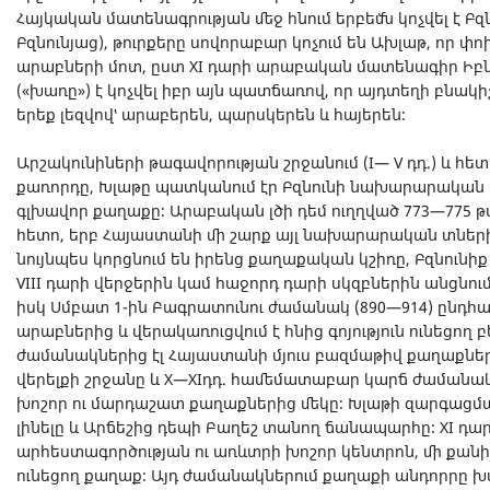
Հայկական մատենագրության մեջ հնում երբեմն կոչվել է Բ
Բզնունյաց), թուրքերը սովորաբար կոչում են Ախլաթ, որ փ
արաբների մոտ, ըստ XI դարի արաբական մատենագիր Իբն
(«խառը») է կոչվել իբր այն պատճառով, որ այդտեղի բնակի
երեք լեզվով՝ արաբերեն, պարսկերեն և հայերեն։
Արշակունիների թագավորության շրջանում (I— V դդ.) և հետա
քառորդը, Խլաթը պատկանում էր Բզնունի նախարարական տ
գլխավոր քաղաքը։ Արաբական լծի դեմ ուղղված 773—775 
հետո, երբ Հայաստանի մի շարք այլ նախարարական տների
նույնպես կորցնում են իրենց քաղաքական կշիռը, Բզնունի
VIII դարի վերջերին կամ հաջորդ դարի սկզբներին անցնու
իսկ Սմբատ 1-ին Բագրատունու ժամանակ (890—914) ընդ
արաբներից և վերակառուցվում է հնից գոյություն ունեցող
ժամանակներից էլ Հայաստանի մյուս բազմաթիվ քաղաքներ
վերելքի շրջանը և X—ХIդդ. համեմատաբար կարճ ժամանակա
խոշոր ու մարդաշատ քաղաքներից մեկը։ Խլաթի զարգաց
լինելը և Արճեշից դեպի Բաղեշ տանող ճանապարհը։ XI դար
արհեստագործության ու առևտրի խոշոր կենտրոն, մի քանի
ունեցող քաղաք։ Այդ ժամանակներում քաղաքի անդորրը խա