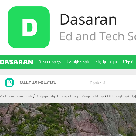
Գլխավոր էջ
Աշակերտին
Ինչ կա-չկա
Մեր մ
ՀԱՆՐԱԳԻՏԱՐԱՆ
Հանրագիտարան
Ռեկորդներ և հայտնագործություններ
Ռեկորդներ/ Աշ