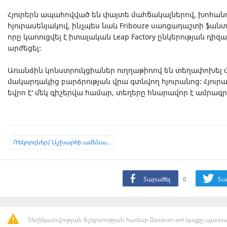
Հյուրերն ապահովված են փայտե մահճակալներով, խոհանո
հյուրասենյակով, ինչպես նաև Fribouze սառցադաշտի ֆան
որը կառուցվել է իտալական Leap Factory ընկերության դիզա
արժեցել:
Առանձին կոնստրուկցիաներ ուղղաթիռով են տեղափոխել 
մակարդակից բարձրության վրա գտնվող հյուրանոց: Հյուրա
եվրո է՝ մեկ գիշերվա համար, տեղերը հնարավոր է ամրագ
Ռեկորդներ/ Աշխարհի ամենա...
Տարածել
0
Տա
Տեղեկատվության ճշգրտության համար Dasaran.am կայքը պատաս