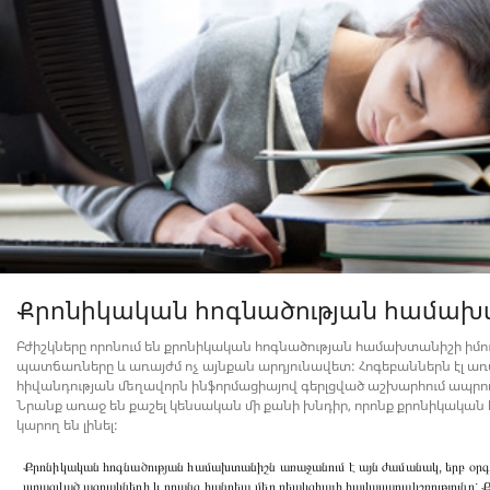
Քրոնիկական հոգնածության համա
Բժիշկները որոնում են քրոնիկական հոգնածության համախտանիշի ի
պատճառները և առայժմ ոչ այնքան արդյունավետ: Հոգեբաններն էլ առաջ
հիվանդության մեղավորն ինֆորմացիայով գերլցված աշխարհում ապրո
Նրանք առաջ են քաշել կենսական մի քանի խնդիր, որոնք քրոնիկակ
կարող են լինել:
Քրոնիկական հոգնածության համախտանիշն առաջանում է այն ժամանակ, երբ օր
ստացված ազդակների և դրանց հանդեպ մեր ռեակցիայի հավասարակշռությունը: