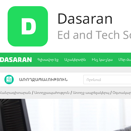
Գլխավոր էջ
Աշակերտին
Ինչ կա-չկա
Մեր մ
ԱՌՈՂՋԱՊԱՀՈՒԹՅՈՒՆ
Հանրագիտարան
Առողջապահություն
Առողջ ապրելակերպ
Oգտակար 