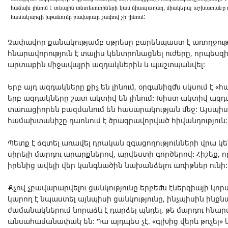
հաճախ լինում է տնային տնտեսուհիների կամ միապաղաղ, միակերպ աշխատանք ո
համակարգի խթանումը բավարար չափով չի լինում:
Չափավոր քանակությամբ սթրեսը բարենպաստ է առողջութ
հնարավորություն է տալիս կենտրոնացնել ուժերը, որպես
արտաքին միջավայրի ազդակներին և պաշտպանվել:
Երբ այդ ազդակները քիչ են լինում, օրգանիզմն սկսում է «հան
երբ ազդակները շատ ակտիվ են լինում: Խիստ ակտիվ ազդա
տառացիորեն բազմանում են հասարակության մեջ: Այսպիս
համախտանիշը դառնում է ծրագրավորված հիվանդություն
Պետք է ձգտել առավել դրական զգացողությունների վրա կե
սիրելի մարդու արարքներով, արվեստի գործերով: Հիշեք, 
իրենից ավելի վեր կանգնածին նախանձելու առիթներ ունի
Քչով չբավարարվելու ցանկությունը երբեմն էներգիայի կո
կարող է նպաստել այնպիսի ցանկությունը, ինչպիսին ինքն
ժամանակներում նորաձև է դարձել պնդել, թե մարդու հնար
անսահամանափակ են: Դա այդպես չէ. «գլխից վերև թռչել» կ