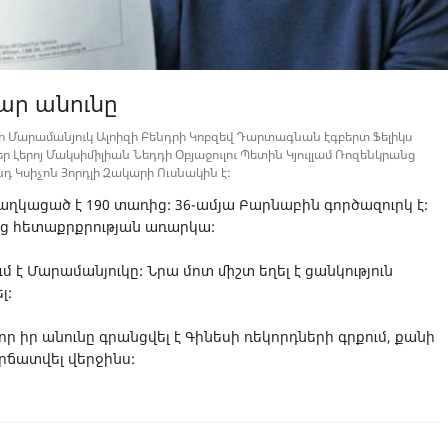
ր անունը
Մարամանյուկ Ալոիզի Բենդրի Կոբզեվ Դարտագնան էգբերտ Ֆելիկս
Լերոյ Մակսիմիլիան Նեդդի Օբյաջուլու Պետին Կյուլլամ Ռոզենկրանց
դ Կսիչոն Յորդլի Զակարի Ուսնակին է:
ղկացած է 190 տառից: 36-ամյա Բարնաբին գործազուրկ է:
նց հետաքրքրության առարկա:
 է Մարամանյուկը: Նրա մոտ միշտ եղել է ցանկություն
լ:
ր իր անունը գրանցվել է Գինեսի ռեկորդների գրքում, քանի
կրճատվել վերջինս: