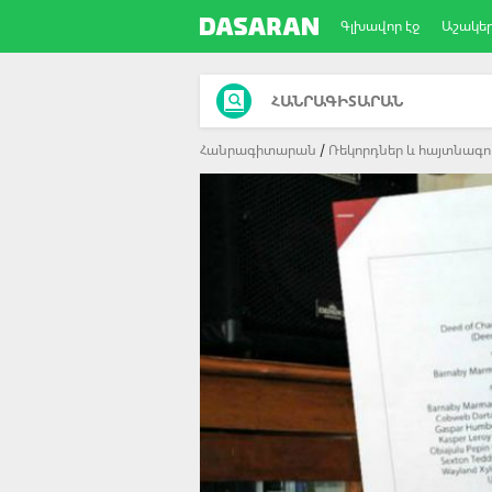
Գլխավոր էջ
Աշակե
ՀԱՆՐԱԳԻՏԱՐԱՆ
Հանրագիտարան
Ռեկորդներ և հայտնագոր