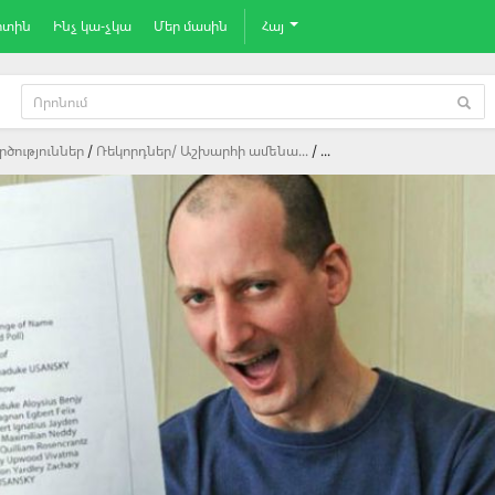
րտին
Ինչ կա-չկա
Մեր մասին
Հայ
ծություններ
Ռեկորդներ/ Աշխարհի ամենա...
...