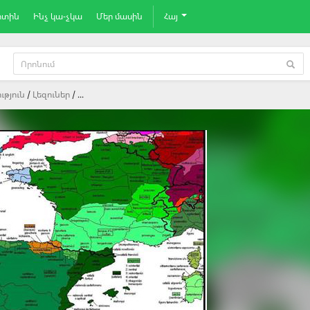
րտին
Ինչ կա-չկա
Մեր մասին
Հայ
ւթյուն
Լեզուներ
...