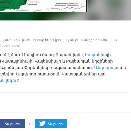
անվանում են վալենսերենը հնդեվրոպական ընտանիքի հռոմեական
մբի լեզու:
ւմ է մոտ 11 միլիոն մարդ: Տարածված է
Իսպանիա
յի
(Կատալոնիայի, Վալենսիայի և Բալեարյան կղզիների
ի Արևմտյան Փիրենեյներ դեպատարմենտում,
Անդորրա
յում և
 գտնվող Ալգդերդո քաղաքում: Կատալաներենը այդ
 լեզու
է:
Տարածել
0
Տարածել