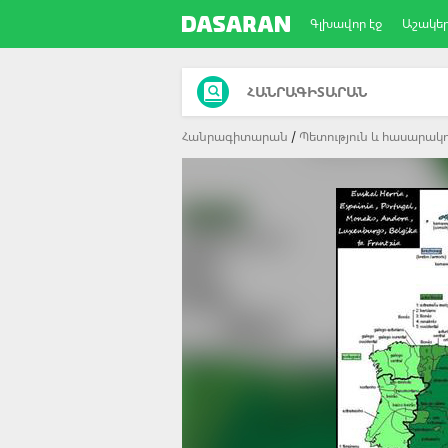
Գլխավոր էջ
Աշակե
ՀԱՆՐԱԳԻՏԱՐԱՆ
Հանրագիտարան
Պետություն և հասարակո