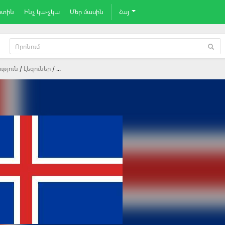
րտին
Ինչ կա-չկա
Մեր մասին
Հայ
ւթյուն
Լեզուներ
...