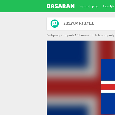
Գլխավոր էջ
Աշակե
ՀԱՆՐԱԳԻՏԱՐԱՆ
Հանրագիտարան
Պետություն և հասարակո