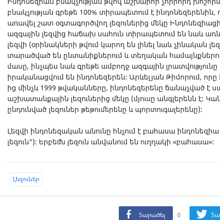
Ինդոնեզիան բնակչության թվով աշխարհի չորրորդ խոշորագ
բնակչության գրեթե 100% տիրապետում է ինդոնեզերենին, 
առավել շատ օգտագործվող լեզուներից մեկը Ինդոնեզիաց
ազգային լեզվից հաճախ սահուն տիրապետում են նաև առ
լեզվի (օրինակների թվում կարող են լինել նաև չինական լեզ
տարածված են ընտանիքներում և տեղական համայնքներու
մասը, ինչպես նաև գրեթե ամբողջ ազգային լրատվությունը
իրականացվում են ինդոնեզերեն։ Արևելյան Թիմորում, որը 
ից մինչև 1999 թվականները, ինդոնեզերենը ճանաչված է 
աշխատանքային լեզուներից մեկը (մյուսը անգլերենն է։ Կ
ընդունված լեզուներ թեթումերենը և պորտուգալերենը)։
Լեզվի ինդոնեզական անունը հնչում է բահասա ինդոնեզի
լեզուն")։ Երբեմն լեզուն անվանում են ուղղակի «բահասա»։
Լեզուներ
Տարածել
0
Տա