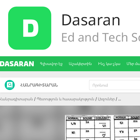
Գլխավոր էջ
Աշակերտին
Ինչ կա-չկա
Մեր մ
ՀԱՆՐԱԳԻՏԱՐԱՆ
Հանրագիտարան
Պետություն և հասարակություն
Լեզուներ
...