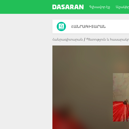
Գլխավոր էջ
Աշակե
ՀԱՆՐԱԳԻՏԱՐԱՆ
Հանրագիտարան
Պետություն և հասարակո