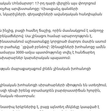
նական Մոնմարտր՚: 17-րդ դարի վերջին այս փողոցում
աօչժայ արվեստանոցը: ՙՀիասքանչ գանձերի
, նկարիչների, գեղագիրների ավանդական հանդիպման
ն ինչից, բացի համեղ ճաշից, որին մասնակցում է ամբողջ
եկամներով: Սա չինացու համար արարողություն է,
ր Չինաստանում աշխատանքը կորցրած մարդու մասին ասում
է իր բաժակը ` լցված բրնձով՚: Չինացիների խոհանոցը ամեն
ամարյա 3000-ամյա պատմությունը տվել է հանճարեղ
 նախարարներ կարսերական պալատում:
ւթյան մայրաքաղաքում լինեն չինական խոհանոցի
չինական խոհանոցի սիրահարների միություն են ստեղծում,
սզի դեպի իրենց տրամադրեն բարձրաստիճան հյուրին,
ինական ռեստորան:
տիպ երկրներից է, բայց այնտեղ մեկնելը կապված է