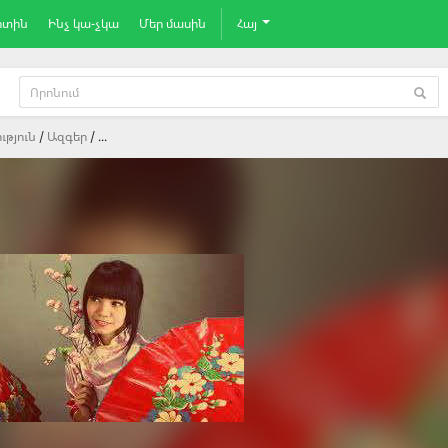
րտին
Ինչ կա-չկա
Մեր մասին
Հայ
ւթյուն
Ազգեր
...