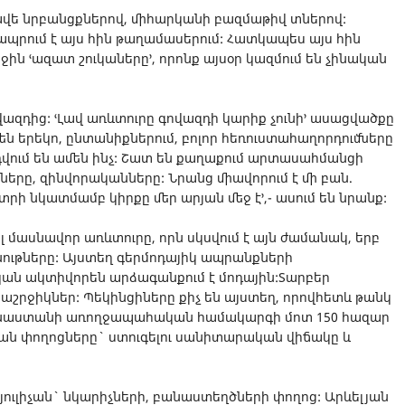
 կավե նրբանցքներով, միհարկանի բազմաթիվ տներով:
ապրում է այս հին թաղամասերում: Հատկապես այս հին
ջին ՙազատ շուկաները՚, որոնք այսօր կազմում են չինական
վազդից: ՙԼավ առևտուրը գովազդի կարիք չունի՚ ասացվածքը
են երեկո, ընտանիքներում, բոլոր հեռուստահաղորդումները
դվում են ամեն ինչ: Շատ են քաղաքում արտասահմանցի
ները, զինվորականները: Նրանց միավորում է մի բան.
տրի նկատմամբ կիրքը մեր արյան մեջ է՚,- ասում են նրանք:
մասնավոր առևտուրը, որն սկսվում է այն ժամանակ, երբ
ութները: Այստեղ գերմոդայիկ ապրանքների
ւկան ակտիվորեն արձագանքում է մոդային:Տարբեր
սաշրջիկներ: Պեկինցիները քիչ են այստեղ, որովհետև թանկ
: Չինաստանի առողջապահական համակարգի մոտ 150 հազար
նյան փողոցները` ստուգելու սանիտարական վիճակը և
Լյուլիչան` նկարիչների, բանաստեղծների փողոց: Արևելյան