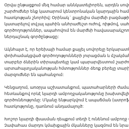
Օրվա ընթացքում մեզ համար աննկատելիորեն, արդեն սո
շարժումներ ենք կատարում կենտրոնական նյարդային հա
հատկության շնորհիվ: Օրինակ` քայլելիս մարմնի բազմաթի
կատարելով տվյալ պահին անհրաժեշտ ուժով, ռիթմով, սահ
գործողություններ, ապահովում են մարմնի հավասարակշռ
ներդաշնակ գործընթացը:
Ակնհայտ է, որ երեխայի համար քայլել սովորելը երկարա
փոխհամակցված գործողությունների յուրացման և մշակման
տարբեր ձևերին տիրապետելը կամ պարարվեստում շարժ
արտահայտչականության հմտություններ ձեռք բերելը տա
մարզումներ են պահանջում:
Կենցաղում, առօրյա աշխատանքում, պատահարների ժամ
հետևանքով որևէ նյարդի ամբողջականությունը խախտվելի
գործունեությունը: Մկանը ենթարկվում է ապաճման (ատրոֆիա
հատկությունը, դառնում անդամալույծ:
Խոշոր նյարդի վնասման դեպքում տեղի է ունենում ամբող
Չափահաս մարդու կմախքային մկանները կազմում են նրա 