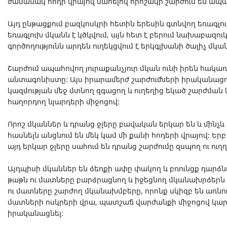
ժամանակ հոդի վրայով սահելով որոշակի շարժում են ապա
Այդ ընթացքում բազկոսկրի հետին երեսին գտնվող եռագլուխ
եռագլուխ մկանն է կծկվում, այն հետ է բերում նախաբազուկ
գործողությունն արդեն ուղեկցվում է երկգլխանի ծալիչ մկա
Շարժում ապահովող յուրաքանչյուր մկան ունի իրեն հակա
անտագոնիստը: Այս իրարամերժ շարժումների իրականացո
կազմության մեջ մտնող զգացող և ուղեղից եկած շարժմա
հաղորդող նյարդերի միջոցով:
Որոշ մկաններ և դրանց ջլերը բավական երկար են և մինչև
հասնելն անցնում են մեկ կամ մի քանի հոդերի վրայով: Եր
այդ երկար ջլերը սահում են դրանց շարժումը զսպող ու ո
Այդպիսի մկաններ են ձեռքի ափը փակող և բռունցք դարձնո
թաթն ու մատները բարձրացնող և իջեցնող մկանախրձերն 
ու մատները շարժող մկանախմբերը, որոնք սկիզբ են առն
մատների ոսկրերի վրա, պատշաճ վարժանքի միջոցով կարո
իրականացնել: