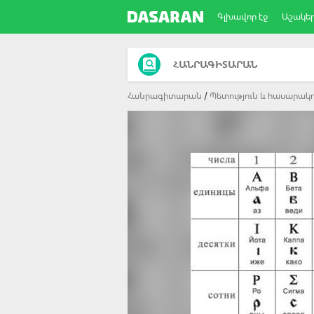
Գլխավոր էջ
Աշակե
ՀԱՆՐԱԳԻՏԱՐԱՆ
Հանրագիտարան
Պետություն և հասարակո