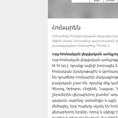
Հունարեն
Հունարենը հնդեվրոպական լեզվաընտանիք
միլիոն մարդ։ Հունարենը պաշտոնական լե
դասակարգման հունարենը 74-րդն է։
Հայ-հունական լեզվական առնչութ
Հայ-հունական լեզվական առնչությ
VI-IV դդ.), դրանք ավելի խորացե
հունական մշակութային և կրոնա
են դրամներ հունարեն մակագրութ
բավական շատ են. դրանց մեջ կա
Գեորգ, Գրիգոր, Հեղինե, Ղազար,
շերտերին վերաբերող բառեր՝ ադա
պալատ, սպունգ, ստամոքս և այլն։
մեծացել, երբ հայերը սկսել են հ
վերաբերող երկեր, որով և սկիզբ 
բառեր և քերականական մասնիկն