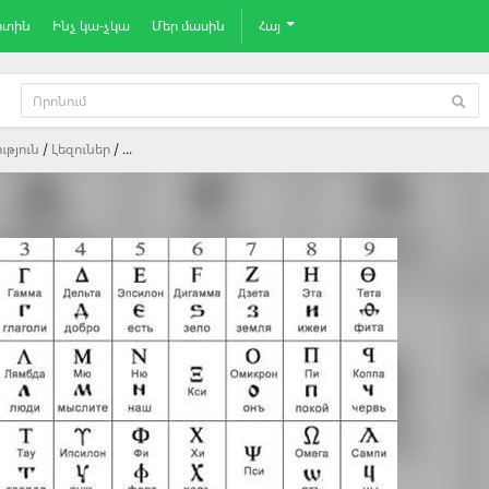
րտին
Ինչ կա-չկա
Մեր մասին
Հայ
ւթյուն
Լեզուներ
...