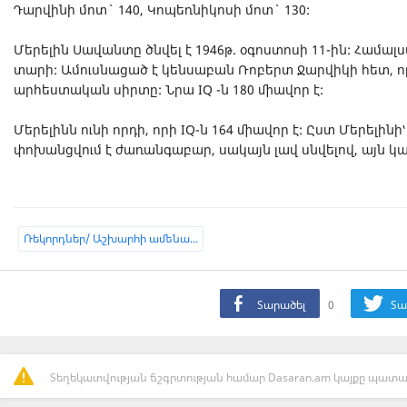
Դարվինի մոտ` 140, Կոպեռնիկոսի մոտ` 130:
Մերելին Սավանտը ծնվել է 1946թ. օգոստոսի 11-ին: Համալս
տարի: Ամուսնացած է կենսաբան Ռոբերտ Ջարվիկի հետ, որ
արհեստական սիրտը: Նրա IQ -ն 180 միավոր է:
Մերելինն ունի որդի, որի IQ-ն 164 միավոր է: Ըստ Մերելինի՝
փոխանցվում է ժառանգաբար, սակայն լավ սնվելով, այն կար
Ռեկորդներ/ Աշխարհի ամենա...
Տարածել
0
Տա
Տեղեկատվության ճշգրտության համար Dasaran.am կայքը պատաս