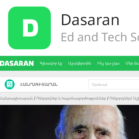
Գլխավոր էջ
Աշակերտին
Ինչ կա-չկա
Մեր մ
ՀԱՆՐԱԳԻՏԱՐԱՆ
Հանրագիտարան
Ռեկորդներ և հայտնագործություններ
Ռեկորդներ/ Աշ