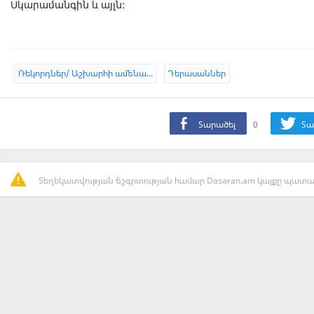
Սկարամանգին և այլն:
Ռեկորդներ/ Աշխարհի ամենա...
Դերասաններ
Տարածել
0
Տա
Տեղեկատվության ճշգրտության համար Dasaran.am կայքը պատաս