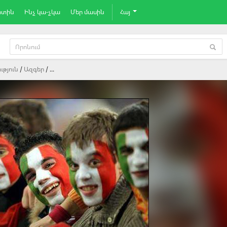
րտին
Ինչ կա-չկա
Մեր մասին
Հայ
ւթյուն
Ազգեր
...