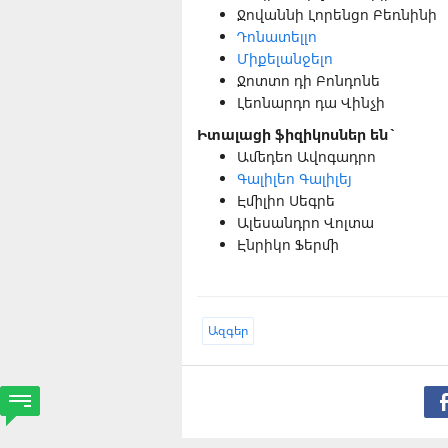
Ջովաննի Լորենցո Բեռնինի
Դոնատելլո
Միքելանջելո
Ջոտտո դի Բոնդոնե
Լեոնարդո դա Վինչի
Իտալացի ֆիզիկոսներ են`
Ամեդեո Ավոգադրո
Գալիլեո Գալիլեյ
Էմիլիո Սեգրե
Ալեսանդրո Վոլտա
Էնրիկո Ֆերմի
Ազգեր