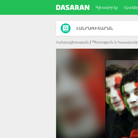
Գլխավոր էջ
Աշակե
ՀԱՆՐԱԳԻՏԱՐԱՆ
Հանրագիտարան
Պետություն և հասարակո