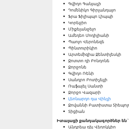
Գվիդո Գանյաչի
Դոմենիկո Գիրլանդայո
Ֆրա Ֆիլիպպո Լիպպի
Կորեջիո
Միքելանջելո
Ամեդեո Մոդիլիանի
Պաոլո Վերոնեզե
Պինտուրիկիո
Արտեմիզիա Ջենտիլեսկի
Ջոտտո դի Բոնդոնե
Ջորջոնե
Գվիդո Ռենի
Սանդրո Բոտիչելլի
Ռաֆայել Սանտի
Ջորջո Վազարի
Լեոնարդո դա Վինչի
Ջովաննի Բատիստա Տիեպոլ
Տիցիան
Իտալացի քանդակագործներ են`
Անդրեա դել Վեռոկկիո