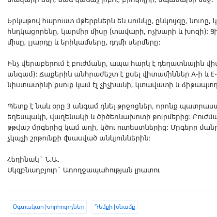
Երկաթով հարուստ մթերքներն են սունկը, ընկույզը, նուռը
հնդկացորենը, կարմիր միսը (տավարի, ոչխարի և խոզի): Ցի
միսը, լյարդը և երիկամները, դդմի սերմերը:
Ինչ վերաբերում է բուժմանը, ապա հարկ է դեղատնային վիտա
անգամ): Ճաքերին անհրաժեշտ է քսել վիտամիններ A-ի և E-ի
նիստատինի քսուք կամ էլ չիչխանի, կտավատի և ձիթապտղի
Պետք է նաև օրը 3 անգամ դնել թրջոցներ, որոնք պատրաստ
եղեսպակի, վաղենակի և ծիծեռնախոտի թուրմերից: Բուժմ
թթվաշ մրգերից կամ աղի, կծու ուտեստներից: Մրգերը ման
չկպչի շրթունքի վնասված անկյուններին:
Հեղինակ` Ն.Ա.
Սկզբնաղբյուր` Առողջապահության լրատու
Oգտակար խորհուրդներ
Դեմքի խնամք