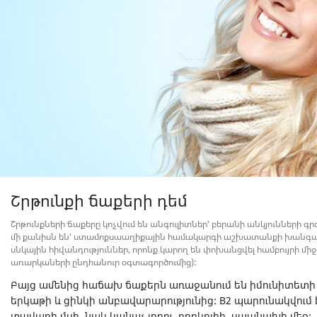
Շրթունքի ճաքերի դեմ
Շրթունքների ճաքերը կոչվում են անգուլիտներ՝ բերանի անկյունների
մի քանիսն են՝ ստամոքսաաղիքային համակարգի աշխատանքի խանգարո
սնկային հիվանդություններ, որոնք կարող են փոխանցվել համբույրի մի
առարկաների ընդհանուր օգտագործումից):
Բայց ամենից հաճախ ճաքերն առաջանում են իմունիտետի թ
երկաթի և ցինկի անբավարարությունից: B2 պարունակվում 
տավարի մսի, նաև կանաչ լոբու, բրոկոլիի, սպանախի մեջ: