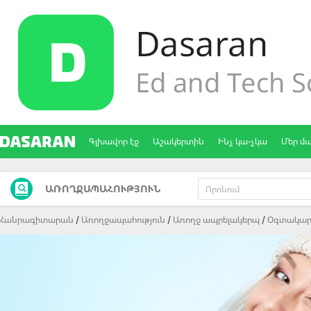
Գլխավոր էջ
Աշակերտին
Ինչ կա-չկա
Մեր մ
ԱՌՈՂՋԱՊԱՀՈՒԹՅՈՒՆ
Հանրագիտարան
Առողջապահություն
Առողջ ապրելակերպ
Oգտակար 