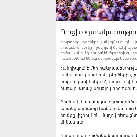
Ուրցի օգտակարությո
Խուլեղինջազգիների կամ շրթնածաղկավո
փռված, խիստ ճյուղավոր, հիմքում փայտա
հիմնականում գտնվում են ճյուղերի ծայրեր
հասունանում են օգոստոս-սեպտեմբեր ամիս
Հանդիպում է մեր հանրապետությա
արևաշատ լանջերին, քերծերին, 
մարգագետիններում, սոճու և գիհո
հաճախ առաջացնելով հոծ ճմուտ
Բուժման նպատակով օգտագործում
առանց արմատը հանելու կտրում են
հումքը փշրում են, մաղով հեռաց
վիճակում:
Դեղաբույսը բուժական առումով ո