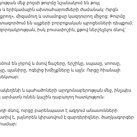
թյան մեջ բույսի թուրմը նշանակում են թույլ
ան և երիկամային ախտահարումների ժամանակ: Ուրցն
քրող», միզամուղ և ստամոքսը կազդուրող միջոց: Թուրմը
օգտագործում են աչքերի բորբոքական պրոցեսների դեպքում:
իզորդակրության, իսկ բուսափոշին, քթով ներշնչելու ձևով`
ւմ են լոբով և մսով ճաշերը, երշիկը, սպասը, սոուսը,
եյը, պանիրը, ոգելից խմիչքները և այլն: Ուրցը հիանալի
 նեկտար:
ւշակեղենի և պահածոների արդյունաբերության մեջ, ինչպես
 և արմատն ունեն կաշին դաբաղող հատկություն:
դի ձևով, ուրցը բարենպաստ է ազդում անասունների
ատիվ է, լայնորեն կիրառվում է զարդերիզներ, ծաղկագորգեր
համար: