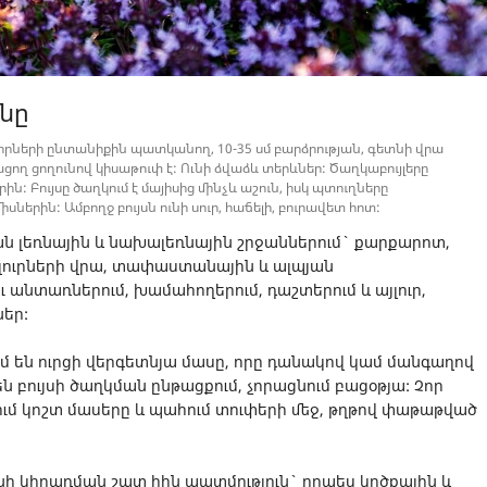
ւնը
րների ընտանիքին պատկանող, 10-35 սմ բարձրության, գետնի վրա
ցող ցողունով կիսաթուփ է: Ունի ձվաձև տերևներ: Ծաղկաբույլերը
ին: Բույսը ծաղկում է մայիսից մինչև աշուն, իսկ պտուղները
ներին: Ամբողջ բույսն ունի սուր, հաճելի, բուրավետ հոտ:
ն լեռնային և նախալեռնային շրջաններում` քարքարոտ,
բլուրների վրա, տափաստանային և ալպյան
ւ անտառներում, խամահողերում, դաշտերում և այլուր,
ներ:
 են ուրցի վերգետնյա մասը, որը դանակով կամ մանգաղով
 բույսի ծաղկման ընթացքում, չորացնում բացօթյա: Չոր
նում կոշտ մասերը և պահում տուփերի մեջ, թղթով փաթաթված
ւնի կիրառման շատ հին պատմություն` որպես կրծքային և