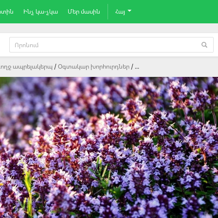
րտին
Ինչ կա-չկա
Մեր մասին
Հայ
ողջ ապրելակերպ
Oգտակար խորհուրդներ
...