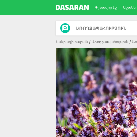
Գլխավոր էջ
Աշակե
ԱՌՈՂՋԱՊԱՀՈՒԹՅՈՒՆ
Հանրագիտարան
Առողջապահություն
Առ