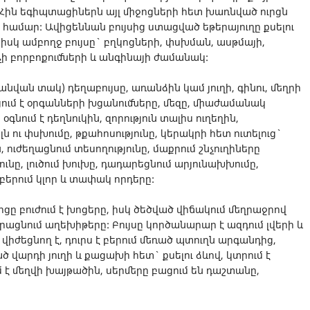
: Հին եգիպտացիներն այլ միջոցների հետ խառնված ուրցն
 համար: Ավիցեննան բույսից ստացված եթերայուղը քսելու
իսկ ամբողջ բույսը` բղկոցների, փսխման, ասթմայի,
չի բորբոքումների և անգինայի ժամանակ:
 անվան տակ) դեղաբույսը, առանձին կամ յուղի, գինու, մեղրի
ցում է օրգանների խցանումները, մեզը, միաժամանակ
 օգնում է դեղնուկին, զորություն տալիս ուղեղին,
 ու փսխումը, թքահոսությունը, կերակրի հետ ուտելուց`
ուժեղացնում տեսողությունը, մաքրում շնչուղիները
ունը, լուծում խուխը, դադարեցնում արյունախխումը,
 բերում կլոր և տափակ որդերը:
ւրցը բուժում է խոցերը, իսկ ծեծված վիճակում մեղրաջրով
երացնում աղեխիթերը: Բույսը կործանարար է ազդում լվերի և
 վիժեցնող է, դուրս է բերում մեռած պտուղն արգանդից,
ծ վարդի յուղի և քացախի հետ` քսելու ձևով, կտրում է
 է մեղվի խայթածին, սերմերը բացում են դաշտանը,