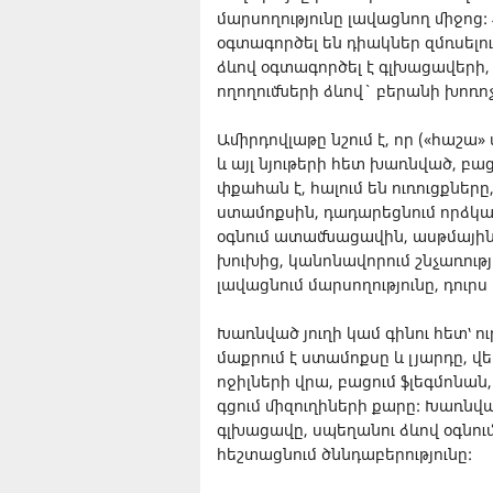
մարսողությունը լավացնող միջոց
օգտագործել են դիակներ զմռսելու
ձևով օգտագործել է գլխացավերի, 
ողողումների ձևով` բերանի խոռո
Ամիրդովլաթը նշում է, որ («հաշա»
և այլ նյութերի հետ խառնված, բա
փքահան է, հալում են ուռուցքները,
ստամոքսին, դադարեցնում որձկալն
օգնում ատամնացավին, ասթմային, 
խուխից, կանոնավորում շնչառությ
լավացնում մարսողությունը, դուրս
Խառնված յուղի կամ գինու հետ՝ ո
մաքրում է ստամոքսը և լյարդը, վ
ոջիլների վրա, բացում ֆլեգմոնան,
գցում միզուղիների քարը: Խառնվա
գլխացավը, սպեղանու ձևով օգնում
հեշտացնում ծննդաբերությունը: