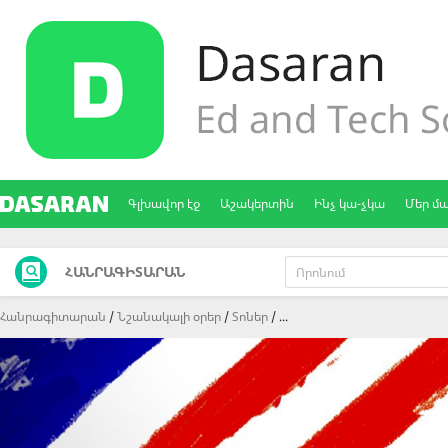
Գլխավոր էջ
Աշակերտին
Ինչ կա-չկա
Մեր մ
ՀԱՆՐԱԳԻՏԱՐԱՆ
Հանրագիտարան
Նշանակալի օրեր
Տոներ
...