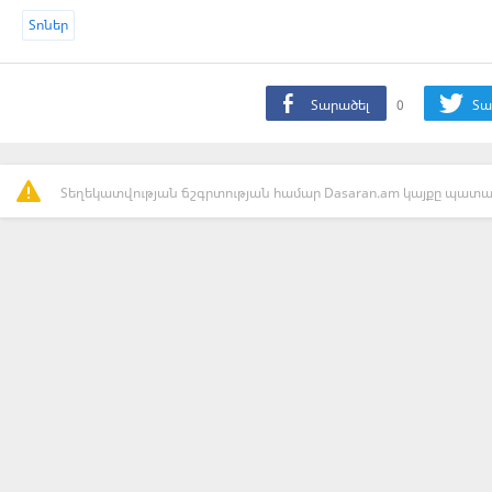
Տոներ
Տարածել
0
Տա
Տեղեկատվության ճշգրտության համար Dasaran.am կայքը պատաս