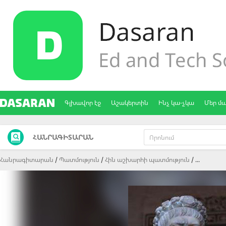
Գլխավոր էջ
Աշակերտին
Ինչ կա-չկա
Մեր մ
ՀԱՆՐԱԳԻՏԱՐԱՆ
Հանրագիտարան
Պատմություն
Հին աշխարհի պատմություն
...