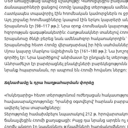
Մեծ առաջընթաց ապրեց մշակույթը: Կառուցվեցին բազմաթիվ
Ճանապարհների ցանցով Հռոմը կապվեց տերության ամեն
Հատկապես տպավորիչ էին հռոմեական կամուրջներն ու ջր
Այդ շրջանը հռոմեացիները կապում էին երկու կայսրերի ա
Տրայանոսն էր (98–117 թթ.): Նրա օրոք Հռոմեական կայսրո
հզորության գագաթնակետին: Հաղթանակներ տանելով Հռոմ
Տրայանոսը ծնկի բերեց նաև ամենահզոր հակառակորդին`
Տրայանոսից հետո Հռոմը վերադարձավ իր հին սահմաններ
Մյուս կայսրը Մարկոս Ավրելիոսն էր (161–180 թթ.): Նա խ
գործիչ էր: Նրա կարծիքով՝ անիմաստ էր ընդլայն ել տերությ
Անհրաժեշտ էր բարձրացնել բնակիչների բարեկեցությունն 
նրանք հպարտանան, որ ապրում են Հռոմի հովանու ներքո:
Ճգնաժամը և դրա հաղթահարման փորձը
«Ոսկեդարից» հետո տերությունում ուժեղացան հակասությ
հավասարակշռությունը: Դրանից օգտվելով՝ հարևան բարբա
ավերել նրա տարածքները:
Տերությունը համախմբելու նպատակով 212 թ. հրովարտակո
ճանաչվեցին Հռոմի քաղաքացի: Բայց դա նրանց արդեն ոչ մի
Հռոմն անզոր էր կասեցնելու թշնամիների հարձակումները: