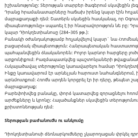
իշխանությունը: Տերության տարբեր ծագերում սկսվեցին լ
Դրանց հրամանատարները հաճախ իրենց կայսր էին հռչակ
մայրաքաղաքի դեմ: Շատերն սկսեցին հասկանալ, որ Օգո
միապետությունը» սպառել է իր հնարավորություն նե րը: Դ
կայսր Դիոկղետիանոսը (284–305 թթ.):
Բանակի օժանդակությամբ հռչակվելով կայսր` նա Հռոմեա
բացարձակ միապետություն: Հանրապետական հաստատությ
պահպանվեցին ձևականորեն: Բոլոր կարևոր հարցերը լուծ
արքունիքում: Բազմապատկվեց պաշտոնյաների թվաքանա
Հսկայածավալ տերությունը կառավարելու համար Դիոկղե
Ինքը կառավարում էր արևելյան հարուստ նահանգներում,
արևմուտքում: Հռոմն արդեն կորցրել էր իր դերը, թեպետ շա
մայրաքաղաք:
Բարեփոխվեց բանակը, փորձ կատարվեց զորացնելու հռո
արժեքները և կրոնը: Հալածանքներ սկսվեցին տերությունո
քրիստոնեության դեմ:
Տերության բաժանումն ու անկումը
Դիոկղետիանոսի ձեռնարկումները չկարողացան փրկել դրու