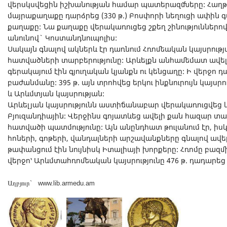
վերսկսվեցին իշխանության համար պատերազմները: Հաղթ
մայրաքաղաքը դարձրեց (330 թ.) Բոսփորի նեղուցի ափին 
քաղաքը: Նա քաղաքը վերակառուցեց շքեղ շինություններով 
անունով` Կոստանդնուպոլիս:
Սակայն գնալով ակներև էր դառնում Հռոմեական կայսրութ
հատվածների տարբերությունը: Արևելքն անհամեմատ ավել
գերակայում էին գյուղական կյանքն ու կենցաղը: Ի վերջո 
բաժանմանը: 395 թ. այն տրոհվեց երկու ինքնուրույն կայսրո
և Արևմտյան կայսրության:
Արևելյան կայսրությունն աստիճանաբար վերակառուցվեց և 
Բյուզանդիային: Վերջինս գոյատևեց ավելի քան հազար տա
հատվածի պատմությունը: Այն անընդհատ թուլանում էր, իս
հոների, գոթերի, վանդալների արշավանքները գնալով ավել
թափանցում էին նույնիսկ Իտալիայի խորքերը: Հռոմը բազմ
վերջո՝ Արևմտահռոմեական կայսրությունը 476 թ. դադարեց գո
Աղբյուր` www.lib.armedu.am