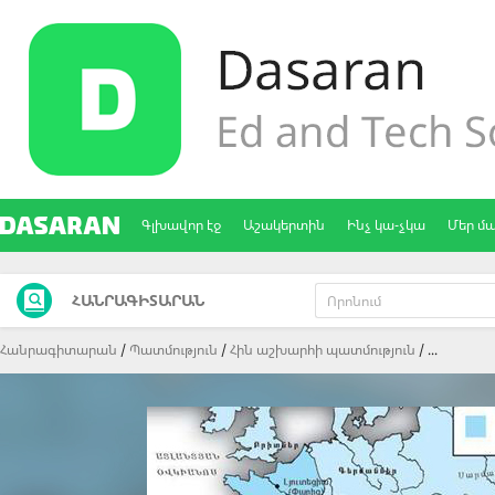
Գլխավոր էջ
Աշակերտին
Ինչ կա-չկա
Մեր մ
ՀԱՆՐԱԳԻՏԱՐԱՆ
Հանրագիտարան
Պատմություն
Հին աշխարհի պատմություն
...