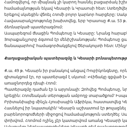
Համոզվելով, որ միայնակ չի կարող հասնել բացարձակ իշխ
համաձայնության եկավ Կեսարի և Կրասոսի հետ: Ստեղծվե
երեքով սկսեցին վճռել Հռոմի բոլոր կարևոր հարցերը: Սակա
Հավասարակշռությունը խախտվեց, երբ Կրասոսը Ք.ա. 53 թ
ձեռնարկած պատերազմում:
Ասպարեզում մնացին Պոմպեոսը և Կեսարը: Նրանց հարաբեր
Յուրաքանչյուրը ձգտում էր մենիշխանության: Պոմպեոսը ց
ճանապարհով՝ համագործակցելով Ծերակույտի հետ: Մինչ
Քաղաքացիական պատերազմը և Կեսարի բռնապետությո
Ք.ա. 49 թ. Կեսարն իր բանակով անցավ Ռուբիկոնգետը, որ
գիտակցում էր, որ պատերազմ է սկսում: «Վիճակը գցված 
առաջնորդեց դեպի Հռոմ:
Պատերազմը դաժան էր և արյունալի: Զոհվեց Պոմպեոսը, ն
կրեցին: Հռոմեական տերության ամբողջ տարածքում՝ Իսպ
Բրիտանիայից մինչև Հյուսիսային Աֆրիկա, հաստատվեց Կե
Հասնելով իր նպատակին՝ Կեսարն աշխատում էր թուլացնել 
բարենորոգումների միջոցով համաձայնություն ստեղծել: Սա
փոխվում. Հռոմում ոչինչ չէր կատարվում առանց Կեսարի 
Ավագանու ներկայացուցիչները Կեսարի դեմ դավադրություն