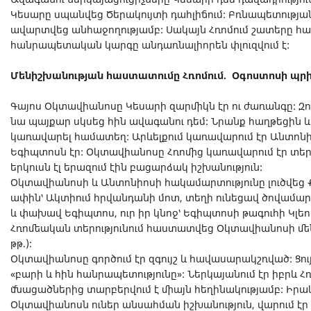
Կեսարը սպանվեց Ծերակույտի դահլիճում: Բռնապետության
ավարտվեց անհաջողությամբ: Սակայն Հռոմում շատերը համ
հանրապետական կարգը անդառնալիորեն փլուզվում է:
Մենիշխանության հաստատումը Հռոմում. Օգոստոսի պ
Գայոս Օկտավիանոսը Կեսարի զարմիկն էր ու ժառանգը: 
նա պայքար սկսեց հին ավագանու դեմ: Նրանք հաղթեցին և
կառավարել համատեղ: Արևելքում կառավարում էր Անտոնի
Եգիպտոսն էր: Օկտավիանոսը Հռոմից կառավարում էր տեր
երկուսն էլ երազում էին բացարձակ իշխանություն:
Օկտավիանոսի և Անտոնիոսի հակամարտությունը լուծվեց Ք
ափին՝ Ակտիում հրվանդանի մոտ, տեղի ունեցավ ծովամար
և փախավ Եգիպտոս, ուր իր կնոջ՝ Եգիպտոսի թագուհի Կլ
Հռոմեական տերությունում հաստատվեց Օկտավիանոսի մենիշ
թթ.):
Օկտավիանոսը գործում էր զգույշ և հավասարակշռված: Ցույ
«բարի և հին հանրապետությունը»: Ներկայանում էր իբրև 
մնացածներից տարբերվում է միայն հեղինակությամբ: Իրակ
Օկտավիանոսն ուներ անսահման իշխանություն, վարում է