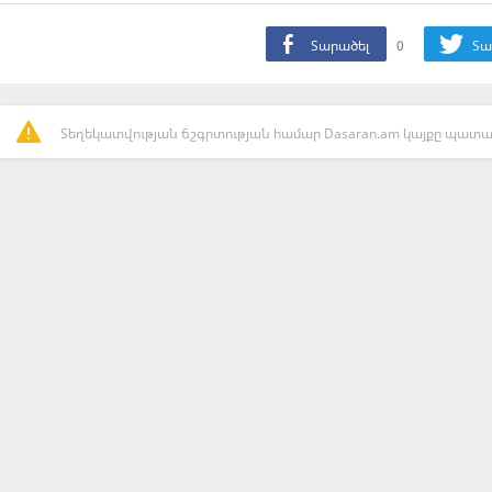
Տարածել
0
Տա
Տեղեկատվության ճշգրտության համար Dasaran.am կայքը պատաս