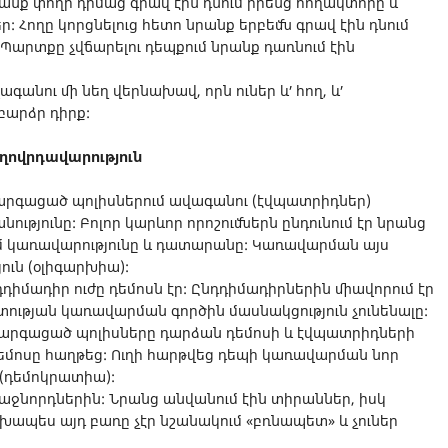
րանք փողի դիմաց գրավ էին դնում իրենց հողակտորը և
: Հողը կորցնելուց հետո նրանք երբեմն գրավ էին դնում
Պարտքը չվճարելու դեպքում նրանք դառնում էին
գանու մի նեղ վերնախավ, որն ուներ և՛ հող, և՛
բարձր դիրք:
ղովրդավարություն
արգացած պոլիսներում ավագանու (էվպատրիդներ)
ւթյունը: Բոլոր կարևոր որոշումներն ընդունում էր նրանց
մ կառավարությունը և դատարանը: Կառավարման այս
ուն (օլիգարխիա):
իմադիր ուժը դեմոսն էր: Ընդդիմադիրներին միավորում էր
ետության կառավարման գործին մասնակցություն չունենալը:
 զարգացած պոլիսները դարձան դեմոսի և էվպատրիդների
եմոսը հաղթեց: Ուղի հարթվեց դեպի կառավարման նոր
 (դեմոկրատիա):
աջնորդներին: Նրանց անվանում էին տիրաններ, իսկ
ապես այդ բառը չէր նշանակում «բռնապետ» և չուներ