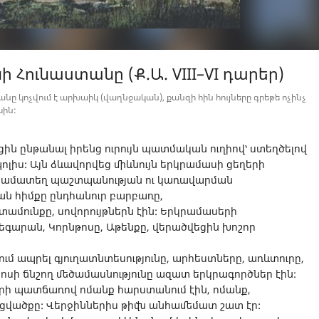
Հունաստանը (Ք.Ա. VIII–VI դարեր)
ը կոչվում է արխաիկ (վաղնջական), քանզի հին հույները գրեթե ոչինչ
սին:
ցին ընթանալ իրենց ուրույն պատմական ուղիով՝ ստեղծելով
ոլիս: Այն ձևավորվեց միևնույն երկրամասի ցեղերի
 համատեղ պաշտպանության ու կառավարման
ան հիմքը ընդհանուր բարբառը,
ամունքը, սովորույթներն էին: Երկրամասերի
գարան, Կորնթոսը, Աթենքը, վերածվեցին խոշոր
ում ապրել գյուղատնտեսությունը, արհեստները, առևտուրը,
մոսի ճնշող մեծամասնությունը ազատ երկրագործներ էին:
րի պատճառով ոմանք հարստանում էին, ոմանք,
եցվածքը: Վերջիններիս թիվն անհամեմատ շատ էր: