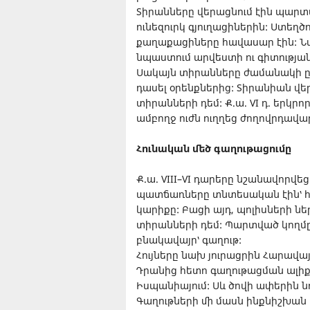
Տիրանները վերացնում էին պարտա
ունեզուրկ գյուղացիներին: Ստեղծո
քաղաքացիները հավասար էին: Նպ
նպաստում արվեստի ու գիտությա
Սակայն տիրանները ժամանակի ընթ
դասել օրենքներից: Տիրանիան վե
տիրանների դեմ: Ք.ա. VI դ. երկ
ամբողջ ուժն ուղղեց ժողովրդավ
Հունական մեծ գաղութացումը
Ք.ա. VIII–VI դարերը նշանավորվ
պատճառները տնտեսական էին՝ հ
կարիքը: Բացի այդ, պոլիսների ն
տիրանների դեմ: Պարտված կողմը 
բնակավայր՝ գաղութ:
Հույները նախ յուրացրին Հարավայ
Դրանից հետո գաղութացման ալիք
Իսպանիայում: Սև ծովի ափերին ն
Գաղութների մի մասն ինքնիշխան է