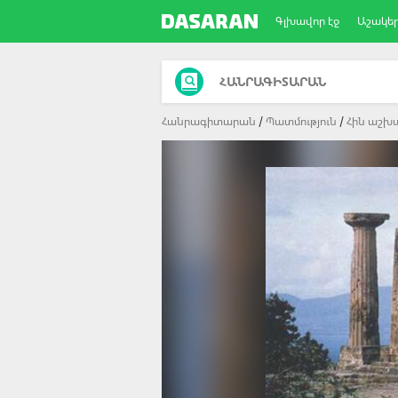
Գլխավոր էջ
Աշակե
ՀԱՆՐԱԳԻՏԱՐԱՆ
Հանրագիտարան
Պատմություն
Հին աշխ