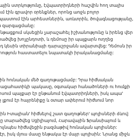
յին ստրկությունը, էվպատրիդների հաշվին հող տալիս
ւմ էին գրավոր օրենքներ, որոնց առջև բոլոր
աստում էին արհեստներին, առևտրին, ծովագնացությանը,
ն զարգացմանը:
ացքում սկսեցին չարաշահել իշխանությունը և իրենց վեր
րածվեց խոչընդոտի, և դեմոսը իր պայքարն ուղղեց
րորդ կեսին տիրանիայի դարաշրջանն ավարտվեց: Դեմոսն իր
արություն հաստատելու նպատակի իրականացմանը:
եցին հունական մեծ գաղութացմամբ: Դրա հիմնական
ացահատիկի պակասը, օգտակար հանածոների ու հումքի
երսում պայքար էր ընթանում էվպատրիդների, իսկ ապա՝
լքում էր հայրենիքը և օտար ափերում հիմնում նոր
ին Իտալիան՝ հիմնելով շատ գաղութներ՝ պոլիսների ձևով:
ը տարածվեց Սցիլիայում, Հարավային Ֆրանսիայում և
ույնպես հիմնվեցին բազմաթիվ հունական պոլիսներ:
ր, իսկ մյուս մասը ենթակա էր մայր պոլիսին: Նրանց միջև