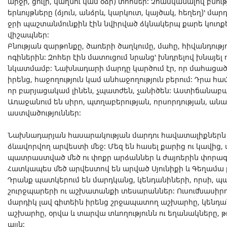
արջի, ցուլի, կաղնու կամ օձի) տոհմեր։ Չհասկանալով բնու
երևույթները (ձյուն, անձրև, կարկուտ, կայծակ, հեղեղ)՝ մ
ջրի պաշտանմունքին էին նվիրված ձկնակերպ քարե կուռքերը
վիշապներ։
Բնության զարթոնքը, ծառերի ծաղկումը, մահը, հիվանդությո
ոգիներին։ Զոհեր էին մատուցում նրանց՝ խնդրելով խնայել 
նկատմամբ։ Նախնադարի մարդը կարծում էր, որ մահացածն
իրենց, հաջողություն կամ անհաջողություն բերում։ Դրա հա
որ բարյացակամ լինեն, չպատժեն, չանիծեն։ Աստիճանաբար
Առաջանում են սիրո, պտղաբերության, որսորդության, անա
աստվածություններ։
Նախնադարյան հասարակության մարդու հավատալիքներն 
ձևավորվող արվեստի մեջ։ Մեզ են հասել քարից ու կավից,
պատրաստված մեծ ու փոքր արձաններ և ժայռերին փորա
Հատկապես մեծ արվեստով են արված Սյունիքի և Գեղամա
Դրանք պատկերում են մարդկանց, կենդանիների, որսի, 
շուրջպարերի ու աշխատանքի տեսարաններ։ Ուսումնասիրութ
մարդիկ լավ գիտեին իրենց շրջապատող աշխարհը, կենդա
աշխարհը, օրվա և տարվա տևողությունն ու եղանակները, թ
այլն։