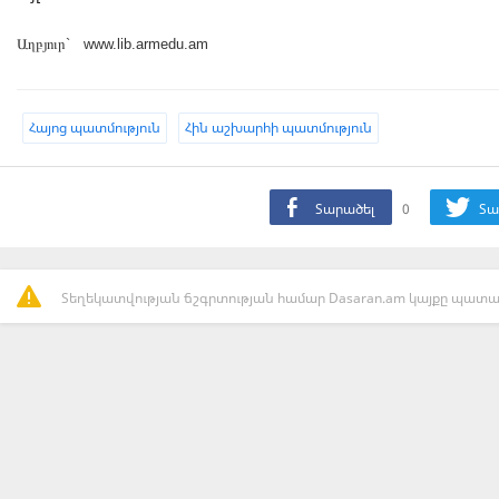
Աղբյուր` www.lib.armedu.am
Հայոց պատմություն
Հին աշխարհի պատմություն
Տարածել
0
Տա
Տեղեկատվության ճշգրտության համար Dasaran.am կայքը պատաս