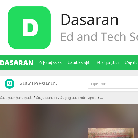
Գլխավոր էջ
Աշակերտին
Ինչ կա-չկա
Մեր մ
ՀԱՆՐԱԳԻՏԱՐԱՆ
Հանրագիտարան
Հայաստան
Հայոց պատմություն
...