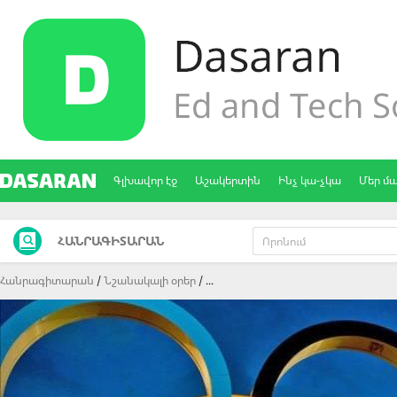
Գլխավոր էջ
Աշակերտին
Ինչ կա-չկա
Մեր մ
ՀԱՆՐԱԳԻՏԱՐԱՆ
Հանրագիտարան
Նշանակալի օրեր
...