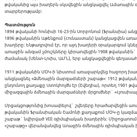
թվականից այս խաղերն սկսվեցին անցկացվել Ամառային 
տարբերությամբ:
Պատմություն
1894 թվականի հունիսի 16-23-ին Սորբոնում (Ֆրանսիա) ան
1896 թվականին Աթենքում (Հունաստան) կանցկացվեն ա
խաղերը: Ենթադրվում էր, որ այդ խաղերի օրակարգում կն
առաջին անգամ չմուշկները կիրառվեցին 1908 թվականին
ժամանակ (Սենտ-Լուիս, ԱՄՆ), երբ անցկացվեցին գեղասահ
1911 թվականին ՄՕԿ-ի նիստում առաջարկվեց հաջորդ խա
անցկացնել «Ձմեռային մարզաձևերի շաբաթ»: 1912 թվակա
ընդունող քաղաքը Ստոկհոլմն էր (Շվեդիա), որտեղ 1901 թ
միջազգային ձմեռային մարզաձևերի մրցումներ` «Հյուսիսա
Մրցակցությունից խոսափելով` շվեդերը հրաժարվեցին առ
թվականին Ֆրանսիական Շամոնի քաղաքում ՄՕԿ-ը կազմ
շաբաթ` նվիրված VIII օլիմպիական խաղերին: Միջոցառում
«շաբաթը» վերանվանվեց Առաջին ձմեռային օլիմպիական 