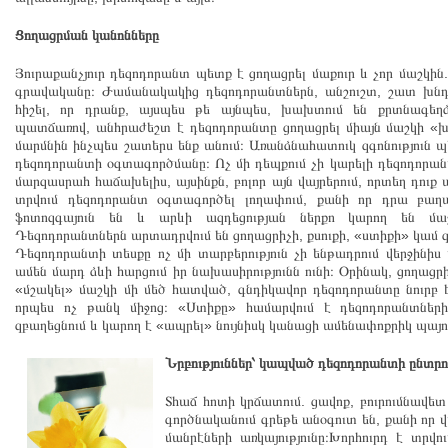
Ցողացրման կանոնները
Յուրաքանչյուր դեզոդորանտ պետք է ցողացրել մաքուր և չոր մաշկին
գրավականը։ Ժամանակակից դեզոդորանտներն, անշուշտ, շատ խնդիր
հիշել, որ դրանք, այսպես թե այնպես, խախտում են քրտնագե
պատճառով, անհրաժեշտ է դեզոդորանտը ցողացրել միայն մաշկի «խն
մարմնին ինչպես շատերս ենք անում։ Առանձնահատուկ զգոնություն 
դեզոդորանտի օգտագործմանը։ Ոչ մի դեպքում չի կարելի դեզոդորան
մարզասրահ հաճախելիս, այսինքն, բոլոր այն վայրերում, որտեղ դու
տրվում դեզոդորանտ օգտագործել լողափում, քանի որ դրա բաղադ
ֆոտոզգայուն են և արևի ազդեցության ներքո կարող են մաշ
Դեզոդորանտներն արտադրվում են ցողացրիչի, քսուքի, «ստիքի» կամ գ
Դեզոդորանտի տեսքը ոչ մի տարբերություն չի ենթադրում վերջինի
ամեն մարդ ձևի հարցում իր նախասիրությունն ունի։ Օրինակ, ցողաց
«մշակել» մաշկի մի մեծ հատված, գնդիկավոր դեզոդորանտը նուրբ էմ
որպես ոչ թանկ միջոց։ «Ստիքը» համարվում է դեզոդորանտներ
զբաղեցնում և կարող է «ապրել» նույնիսկ կանացի ամենափոքրիկ պայո
Նրբություններ՝ կապված դեզոդորանտի ընտրո
Տհաճ հոտի կրճատում. ցավոք, բուրումնավ
գործնականում գրեթե անօգուտ են, քանի որ 
մանրէների առկայությունը։Խորհուրդ է տրվ