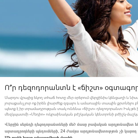
Ո՞ր դեզոդորանտն է «ճիշտ» օգտագ
Մարդու վրայից եկող տհաճ հոտը մեր օրերում վերջինիս կենցաղի և նիստ
յուրաքանչյուր ոք իրեն լիարժեք զգալու և ամառային տապին քրտնելու 
պետք է իր տրամադրության տակ ունենա «ճիշտ» դեզոդորանտ։ Իսկ թե 
մեզկպատմի «Մեդիո» ուկրաինական բժշկական կենտրոնի բժիշկ-մաշկա
Վերջին սերնդի դեզոդորանտների մեծ մասը բավական արդյունավետ են
արտադրողների պնդումների, 24 ժամյա արդյունավետություն չի կարող
Մի քանի խոսք անատոմիայի մասին