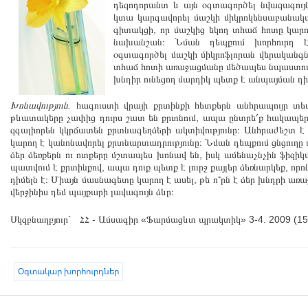
դեզոդորանտ և այն օգտագործել նվազագույն
կտա կարգավորել մաշկի միկրոկենսաբանակա
գիտակցի, որ մաշկից եկող տհաճ հոտը կարո
նախանշան։ Նման դեպքում խորհուրդ է
օգտագործել մաշկի միկրոֆլորան վերականգնո
տհաճ հոտի առաջացմանը մեծապես նպաստում է
խնդիր ունեցող մարդիկ պետք է անպայման դի
Խոնավություն.
հագուստի վրայի քրտինքի հետքերն անհրապույր տեսք
թևատակերը չափից դուրս շատ են քրտնում, ապա ընտրե՛ք հակապերս
զգալիորեն կկրճատեն քրտնագեղձերի ակտիվությունը։ Անհրաժեշտ է 
կարող է կանոնավորել քրտնարտադրությունը։ Նման դեպքում ցնցուղը
ձեր ձեռքերն ու ոտքերը մշտապես խոնավ են, իսկ ամենաչնչին ֆիզիկ
պատվում է քրտինքով, ապա դուք պետք է լուրջ քայլեր ձեռնարկեք, որ
դիմելն է։ Միայն մասնագետը կարող է ասել, թե ո՞րն է ձեր խնդրի 
վերջինիս դեմ պայքարի լավագույն ձևը։
Սկզբնաղբյուր` ՀՀ - Ամսագիր «Ֆարմացևտ պրակտիկ» 3-4. 2009 (15
Oգտակար խորհուրդներ