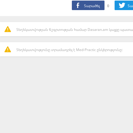
Տարածել
0
Տա
Տեղեկատվության ճշգրտության համար Dasaran.am կայքը պատաս
Տեղեկատվությունը տրամադրել է Med-Practic ընկերությունը: