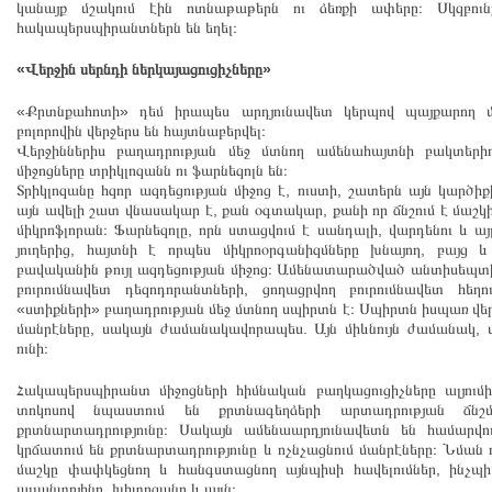
կանայք մշակում էին ոտնաթաթերն ու ձեռքի ափերը։ Սկզբունք
հակապերսպիրանտներն են եղել։
«Վերջին սերնդի ներկայացուցիչները»
«Քրտնքահոտի» դեմ իրապես արդյունավետ կերպով պայքարող մ
բոլորովին վերջերս են հայտնաբերվել։
Վերջիններիս բաղադրության մեջ մտնող ամենահայտնի բակտեր
միջոցները տրիկլոզանն ու ֆարնեզոլն են։
Տրիկլոզանը հզոր ազդեցության միջոց է, ուստի, շատերն այն կարծիք
այն ավելի շատ վնասակար է, քան օգտակար, քանի որ ճնշում է մաշկ
միկրոֆլորան։ Ֆարնեզոլը, որն ստացվում է սանդալի, վարդենու և այլ
յուղերից, հայտնի է որպես միկրոօրգանիզմները խնայող, բայց և
բավականին թույլ ազդեցության միջոց։ Ամենատարածված անտիսեպտի
բուրումնավետ դեզոդորանտների, ցողացրվող բուրումնավետ հեղո
«ստիքների» բաղադրության մեջ մտնող սպիրտն է։ Սպիրտն իսպառ վեր
մանրէները, սակայն ժամանակավորապես. Այն միևնույն ժամանակ, 
ունի։
Հակապերսպիրանտ միջոցների հիմնական բաղկացուցիչները ալյումի
տոկոսով նպաստում են քրտնագեղձերի արտադրության ճնշմա
քրտնարտադրությունը։ Սակայն ամենաարդյունավետն են համարվո
կրճատում են քրտնարտադրությունը և ոչնչացնում մանրէները։ Նման
մաշկը փափկեցնող և հանգստացնող այնպիսի հավելումներ, ինչպիս
ալլանտոյինը, խիտոզանը և այլն։