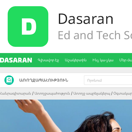
Գլխավոր էջ
Աշակերտին
Ինչ կա-չկա
Մեր մ
ԱՌՈՂՋԱՊԱՀՈՒԹՅՈՒՆ
Հանրագիտարան
Առողջապահություն
Առողջ ապրելակերպ
Oգտակար 