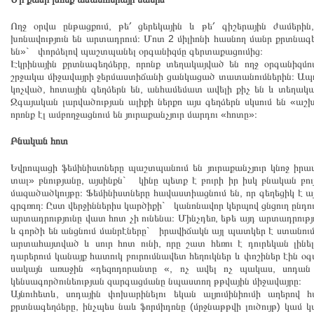
Ողջ օրվա ընթացքում, թե՛ ցերեկային և թե՛ գիշերային ժամերի
խոնավություն են արտադրում։ Մոտ 2 միլիոնի հասնող մանր քրտնա
են»` փորձելով պաշտպանել օրգանիզմը գերտաքացումից։
Էկրինային քրտնագեղձերը, որոնք տեղակայված են ողջ օրգանիզ
շրջակա միջավայրի ջերմաստիճանի ցանկացած տատանումներին։ Ապոկ
կոչված, հոտային գեղձերն են, անհամեմատ ավելի քիչ են և տեղակ
Զգայական լարվածության ալիքի ներքո այս գեղձերն սկսում են «ա
որոնք էլ ամբողջացնում են յուրաքանչյուր մարդու «հոտը»։
Բնական հոտ
Եվրոպացի ֆեմինիստները պաշտպանում են յուրաքանչյուր կնոջ իրա
տալ» բնությանը, այսինքն` կինը պետք է բուրի իր իսկ բնական բ
մազածածկույթը։ Ֆեմինիստները հավաստիացնում են, որ գեղեցիկ է այն
գրգռող։ Ըստ վերջիններիս կարծիքի` կանոնավոր կերպով ցնցուղ ընդո
արտադրությունը վատ հոտ չի ունենա։ Մինչդեռ, եթե այդ արտադրությ
և գործի են անցնում մանրէները` իրավիճակն այլ պատկեր է ստանո
արտահայտված և սուր հոտ ունի, որը շատ հեռու է դուրեկան լինե
դարերում կանայք հատուկ բուրումնավետ հեղուկներ և փոշիներ էին 
սակայն առաջին «դեզոդորանտը «, ոչ ավել ոչ պակաս, սոդան է
կենսագործունեության զարգացմանը նպաստող թթվային միջավայրը։
Այնուհետև, սոդային փոխարինելու եկան ալյումինիումի աղերով 
քրտնագեղձերը, ինչպես նաև ֆորմիդոնը (մրջնաթթվի լուծույթ) կամ 