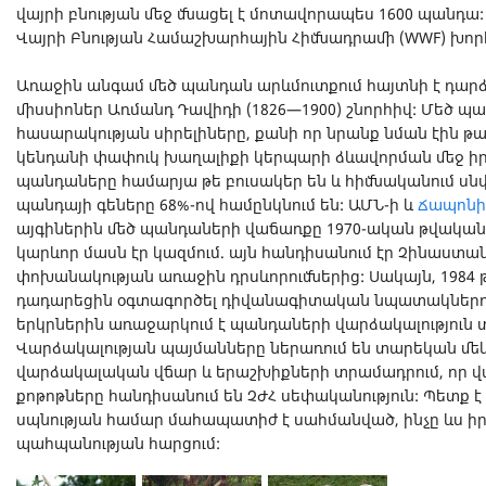
վայրի բնության մեջ մնացել է մոտավորապես 1600 պանդա
Վայրի Բնության Համաշխարհային Հիմնադրամի (WWF) խոր
Առաջին անգամ մեծ պանդան արևմուտքում հայտնի է դարձ
միսսիոներ Առմանդ Դավիդի (1826—1900) շնորհիվ: Մեծ պ
հասարակության սիրելիները, քանի որ նրանք նման էին թա
կենդանի փափուկ խաղալիքի կերպարի ձևավորման մեջ իր լ
պանդաները համարյա թե բուսակեր են և հիմնականում սնվո
պանդայի գեները 68%-ով համընկնում են: ԱՄՆ-ի և
Ճապոն
այգիներին մեծ պանդաների վաճառքը 1970-ական թվակա
կարևոր մասն էր կազմում. այն հանդիսանում էր Չինաստան
փոխանակության առաջին դրսևորումներից: Սակայն, 198
դադարեցին օգտագործել դիվանագիտական նպատակներով
երկրներին առաջարկում է պանդաների վարձակալություն
Վարձակալության պայմանները ներառում են տարեկան մեկ
վարձակալական վճար և երաշխիքների տրամադրում, որ վ
քոթոթները հանդիսանում են ՉԺՀ սեփականություն: Պետք է 
սպնության համար մահապատիժ է սահմանված, ինչը ևս իր
պահպանության հարցում: