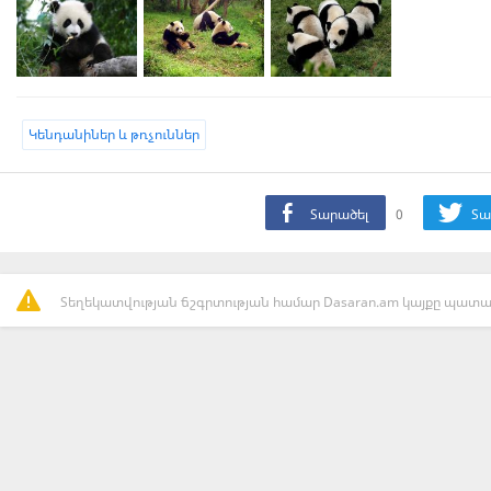
Կենդանիներ և թռչուններ
Տարածել
0
Տա
Տեղեկատվության ճշգրտության համար Dasaran.am կայքը պատաս