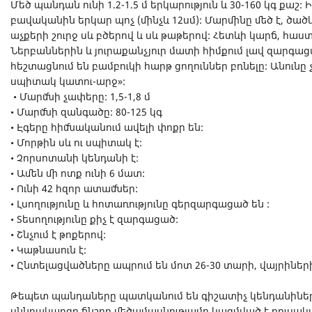
Մեծ պանդան ունի 1.2-1.5 մ երկարություն և 30-160 կգ քաշ: 
բավականին երկար պոչ (մինչև 12սմ): Մարմինը մեծ է, ծ
աչքերի շուրջ սև բծերով և սև թաթերով: Հետևի կարճ, հաստ
Ներբաններին և յուրաքանչյուր մատի հիմքում լավ զարգաց
հեշտացնում են բամբուկի հարթ ցողուններ բռնելը: Անունը 
սպիտակ կատու-արջ»:
• Մարմնի չափերը: 1,5-1,8 մ
• Մարմնի զանգածը: 80-125 կգ
• Էգերը հիմնականում ավելի փոքր են:
• Մորթին սև ու սպիտակ է:
• Չորսոտանի կենդանի է:
• Ամեն մի ոտք ունի 6 մատ:
• Ունի 42 հզոր ատամներ:
• Լսողությունը և հոտառությունը գերզարգացած են :
• Տեսողությունը քիչ է զարգացած:
• Շնչում է թոքերով:
• Կաթնասուն է:
• Ընտելացվածները ապրում են մոտ 26-30 տարի, վայրիների 
Թեպետ պանդաները պատկանում են գիշատիչ կենդանիներ
սննդակարգը ճնշող մեծամասնությամբ կազմված է բուսակ