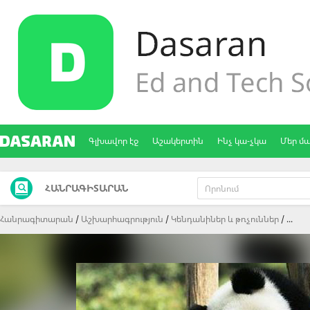
Գլխավոր էջ
Աշակերտին
Ինչ կա-չկա
Մեր մ
ՀԱՆՐԱԳԻՏԱՐԱՆ
Հանրագիտարան
Աշխարհագրություն
Կենդանիներ և թռչուններ
...