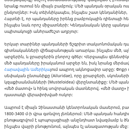
նրանք ուտում են միայն բամբուկ: Մեծ պանդան օրական ուտո
ընձյուղներ: Իսկ տեխնիկապես, ինչպես շատ կենդանիներ
Հայտնի է, որ պանդաները իրենց բամբուկային դիետայի հետ
ինչպես նաև որոշ միջատների: Կենդանական կերը պանդա
սպիտակուցի անհրաժեշտ աղբյուր:
Երկար տարիներ պանդաների ճշգրիտ տակսոնոմական դաս
գիտնականների վիճաբանության առարկա. ինչպես մեծ, այն
արջերին, և ջրարջերին բնորոշ գծեր: Վերջապես գենետի
մեծ պանդաները իրականում արջեր են, իսկ նրանց մերձա
Հարավային Ամերիկա
յում ապրող ակնոցավոր արջը: Փոքր
սեփական ընտանիքը (Ailuridae), որը ջրարջերի, սկունսեր
կզաքիսանմանների (Musteloidea) վերընտանիքը: Մեծ պան
«մեծ մատով» և հինգ սովորական մատներով. «մեծ մատը» 
դաստակի վերափոխված ոսկոր:
Ապրում է միայն Չինաստանի կենտրոնական մասերում, բ
1800-3400 մ-ի վրա գտնվող լեռներում: Մեծ պանդան հանդ
բնութագրվում է պոպուլացիայի անընդհատ նվազմամբ և ծն
ինչպես վայրի բնությունում, այնպես էլ անազատության մե