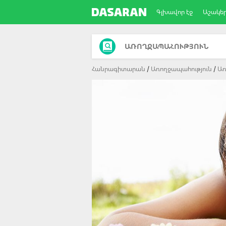
Գլխավոր էջ
Աշակե
ԱՌՈՂՋԱՊԱՀՈՒԹՅՈՒՆ
Հանրագիտարան
Առողջապահություն
Առ