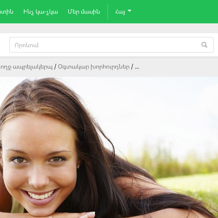
րտին
Ինչ կա-չկա
Մեր մասին
Հայ
ողջ ապրելակերպ
Oգտակար խորհուրդներ
...