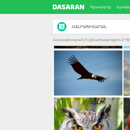
Գլխավոր էջ
Աշակե
ՀԱՆՐԱԳԻՏԱՐԱՆ
Հանրագիտարան
Աշխարհագրություն
Կե