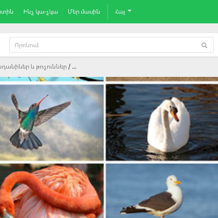
րտին
Ինչ կա-չկա
Մեր մասին
Հայ
նդանիներ և թռչուններ
...