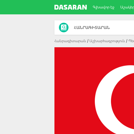
Գլխավոր էջ
Աշակե
ՀԱՆՐԱԳԻՏԱՐԱՆ
Հանրագիտարան
Աշխարհագրություն
Պե