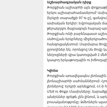
Աշխարհագրական դիրք
Թուրքիան աշխարհի այն փոքրաթի
երկու աշխարահամասերում՝ Ասիա
(երկրի տարածքի 97 %-ը), գտնվու
ասիական երկիր: Եվրոպական մա
թերակղզու ծայրագույն հարավ-արև
Թուրքիան ունի բարենպաստ աշխա
սևծովյան երկրները միջերկրած
հանգուցակետում: Մարմարա ծովը,
ջրուղիներ են, որոնցով Սև ծովը
նեղուցների վրա կառուցված 2 մե
կապող երկաթուղային ու խճուղայի
Կլիմա
Թուրքիան առավելապես լեռնային
լեռնաշխարհի սահմաններում: Հյո
լեռներով: Երկրի արևելքում, ՀՀ-
Մեծ ու Փոքր Մասիսները: Տարած
անձրևներ գրեթե չեն լինում, և ա
բուսականությունը: Ձմեռներն այս