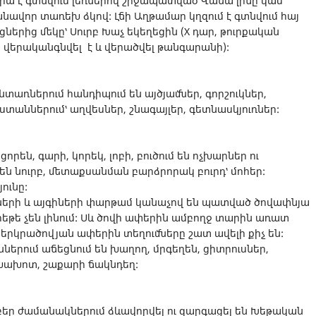
վրա է գտնվում լեռներով շրջապատված Վանա լիճը կամ
անավոր տառեխ ձկով: Լճի Աղթամար կղզում է գտնվում հայ
երից մեկը՝ Սուրբ Խաչ եկեղեցին (X դար, թուրքական
ն վերականգնվել է և վերածվել թանգարանի):
նտառներում հանդիպում են այծյամներ, գորշուկներ,
ստաններում՝ աղվեսներ, շնագայլեր, գետնասկյուռներ:
որեն, գարի, կորեկ, լոբի, բուծում են ոչխարներ ու
են նուրբ, մետաքսանման բարձրորակ բուրդ՝ մոհեր:
ունը:
ների և այգիների փարթամ կանաչով են պատված ծովափնյա
եթե չեն լինում: Սև ծովի ափերին ամբողջ տարին առատ
իջերկրածովյան ափերին տեղումները շատ ավելի քիչ են:
երում աճեցնում են խաղող, մրգեղեն, ցիտրուսներ,
ծխախոտ, շաքարի ճակնդեղ:
ր ժամանակներում ձևավորվել ու զարգացել են Խեթական