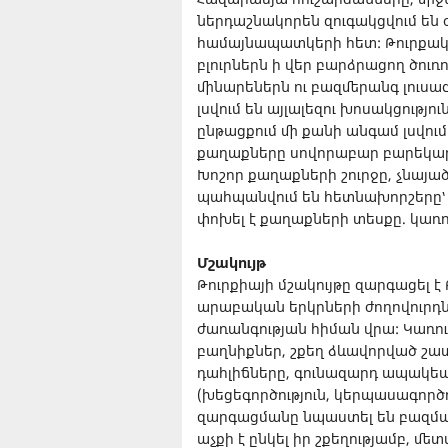
ներդաշնակորեն զուգակցվում են
համայնապատկերի հետ: Թուրքակ
բլուրներն ի վեր բարձրացող ծուռ
մինարեներն ու բազմերանգ լուս
լսվում են այլալեզու խոսակցութ
ընթացքում մի քանի անգամ լսվում 
քաղաքները սովորաբար բարեկարգ
Խոշոր քաղաքների շուրջը, չնայա
պահպանվում են հետնախորշերը՝ գ
փոխել է քաղաքների տեսքը. կառո
Մշակույթ
Թուրքիայի մշակույթը զարգացել է
արաբական երկրների ժողովուրդն
ժառանգության հիման վրա: Կառու
բաղնիքներ, շքեղ ձևավորված շատ
դահլիճները, գունազարդ ապակե
(խեցեգործություն, կերպասագործութ
զարգացմանը նպաստել են բազմաթ
աչքի է ընկել իր շքեղությամբ, մ