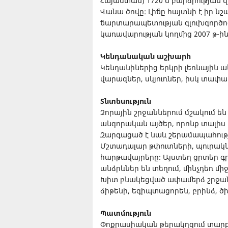
Հայաստան) 1720 մ բարձրության 
Վանա ծովը: Լիճը հայտնի է իր նշ
ճարտարապետության գլուխգործոցն
կառավարության կողմից 2007 թ-ի
Կենդանական աշխարհ
Կենդանիներից երկրի լեռնային ա
վարազներ, սկյուռներ, իսկ տափա
Տնտեսություն
Չորային շրջաններում մշակում են ց
անգորական այծեր, որոնք տալիս 
Զարգացած է նաև շերամապահությ
Մշտադալար թփուտների, պուրակ
հարթավայրերը: Այստեղ ցրտեր գր
անձրևներ են տեղում, մինչդեռ մ
Խիտ բնակեցված ափամերձ շրջանն
ձիթենի, եգիպտացորեն, բրինձ, 
Պատմություն
Փոքրասիական թերակղզում տարբե