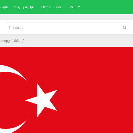
րտին
Ինչ կա-չկա
Մեր մասին
Հայ
տություններ
...