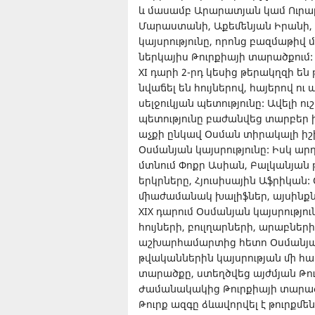
և մասամբ Արարատյան կամ Ուրար
Մարաստանի, Աքեմենյան Իրանի, 
կայսրությունը, որոնց բազմաթիվ 
ներկայիս Թուրքիայի տարածքում:
XI դարի 2-րդ կեսից թերակղզի են 
նվաճել են հույներով, հայերով ո
սելջուկյան պետությունը: Ավելի ո
պետությունը բաժանվեց տարբեր իշ
աչքի ընկավ Օսման տիրակալի իշ
Օսմանյան կայսրությունը: Իսկ արդ
մտնում Փոքր Ասիան, Բալկանյա
երկրները, Հյուսիսային Աֆրիկան
միաժամանակ խալիֆներ, այսինքն
XIX դարում Օսմանյան կայսրությու
հույների, բուլղարների, արաբնե
աշխարհամարտից հետո Օսմանյան 
թվականներին կայսրության մի հ
տարածքը, ստեղծվեց այժմյան Թո
Ժամանակակից Թուրքիայի տարածքո
Թուրք ազգը ձևավորվել է թուրքմե