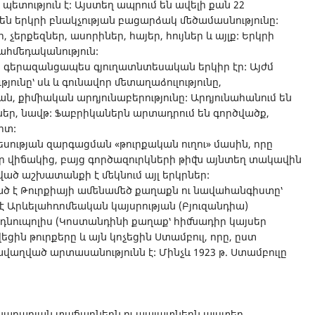
պետություն է: Այստեղ ապրում են ավելի քան 22
 են երկրի բնակչության բացարձակ մեծամասնությունը:
 չերքեզներ, ասորիներ, հայեր, հույներ և այլք: Երկրի
մահմեդականություն:
ն գերազանցապես գյուղատնտեսական երկիր էր: Այժմ
յունը՝ սև և գունավոր մետաղաձուլությունը,
ն, քիմիական արդյունաբերությունը: Արդյունահանում են
ներ, նավթ: Ֆաբրիկաներն արտադրում են գործվածք,
ոտ:
եսության զարգացման «թուրքական ուղու» մասին, որը
ր վիճակից, բայց գործազուրկների թիվն այնտեղ տակավին
ված աշխատանքի է մեկնում այլ երկրներ:
 է Թուրքիայի ամենամեծ քաղաքն ու նավահանգիստը՝
լ է Արևելահռոմեական կայսրության (Բյուզանդիա)
դնուպոլիս (Կոստանդինի քաղաք՝ հիմնադիր կայսեր
եցին թուրքերը և այն կոչեցին Ստամբուլ, որը, ըստ
վաղված արտասանությունն է: Մինչև 1923 թ. Ստամբուլը
ջնադարյան տաճարներն ու պալատներն այստեղ