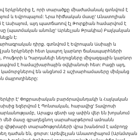
վ երկրներից է, որի տարածքը միաժամանակ գտնվում է
յում և Եվրոպայում: Նրա հիմնական մասը՝ Անատոլիան
մ է Ասիայում, այդ պատճառով էլ Թուրքիան համարվում է
սը (պատմական անունը՝ Արևելյան Թրակիա) Բալկանյան
ելքն է:
րհագրական դիրք. գտնվում է Եվրոպան Ասիայի և
ովյան երկրների հետ կապող կարևոր ճանապարհների
 Բոսֆորի և Դարդանելի նեղուցները միջազգային կարևոր
 կապվում է համաշխարհային օվկիանոսի հետ: Բացի այդ,
ծ կամուրջներով են անցնում 2 աշխարհամասերը միմյանց
ն մայրուղիները:
 երկիր է՝ Փոքրասիական բարձրավանդակի և Հայկական
ւսիսից եզերվում է Պոնտական, հարավից՝ Տավրոսի
ի հարևանությամբ, Արաքս գետի աջ ափին վեր են խոյանում
քի մեծ մասը զբաղեցնող սարահարթերում ամռանն
րևը վիթխարի տարածությունների վրա խանձում է ամբողջ
տեղ դաժան են, ցուրտ: Արեվելյան Անատոլիայում (Արևմտյան