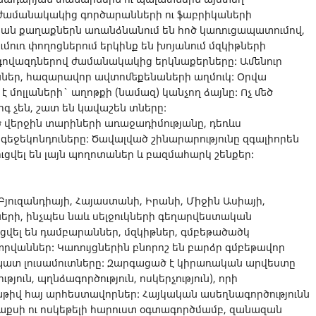
 ժամանակակից գործարանների ու ֆաբրիկաների
ան քաղաքներն առանձնանում են հոծ կառուցապատումով,
ումուռ փողոցներում երկինք են խոյանում մզկիթների
ագովազդներով ժամանակակից երկնաքերները: Ամենուր
յուններ, հազարավոր ավտոմեքենաների աղմուկ: Օրվա
է մոլլաների` աղոթքի (նամազ) կանչող ձայնը: Ոչ մեծ
 չեն, շատ են կավաշեն տները:
ծ վերջին տարիների առաջադիմությանը, դեռևս
եջեկոնդուները: Ծավալված շինարարությունը զգալիորեն
ւցվել են լայն պողոտաներ և բազմահարկ շենքեր:
 Բյուզանդիայի, Հայաստանի, Իրանի, Միջին Ասիայի,
երի, ինչպես նաև սելջուկների գեղարվեստական
ցվել են դամբարաններ, մզկիթներ, գմբեթածածկ
րվաններ: Կառույցներին բնորոշ են բարձր գմբեթավոր
պատ լուսամուտները: Զարգացած է կիրառական արվեստը
յուն, պղնձագործություն, ոսկերչություն), որի
իվ հայ արհեստավորներ: Հայկական ասեղնագործությունն
ետաքսի ու ոսկեթելի հարուստ օգտագործմամբ, զանազան