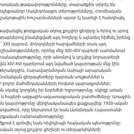
տական թագավորությունները, տարածքին տիրել են
Ալեքսանդր Մակեդոնացու տերությունները, Հռոմեական
մշակութային հուշարձանների այսօր էլ կարելի է հանդիպել
թափանցել թուրքական օղուզ քոչվոր ցեղերը և հրով ու սրով
ւ արաբներով բնակեցված այդ հողերը և այնտեղ հիմնել իրենց
ւշ` XIII դարում, մոնղոլների հարվածների տակ այդ
խանությունների, որոնց մեջ XIII–XIV դարերի սահմանում
խանապետությունը, որի անունով և կոչվեց նորաստեղծ
են XIV–XVI դարերում այդ նվաճած կայսրության մեջ էին
ն թերակղզին, Հարավարևմտյան Ասիայի արաբական
: Օսմանյան ցեղապետերը դարձան սուլթաններ և
՝ բոլոր մահմեդականների հոգևոր պարագլուխներ:
նն սկսեց կորցնել իր երբեմնի հզորությունը, սկիզբ առան
րի և հայերի ազգային-ազատագրական շարժումները: Առաջին
կայսրությունը վերջնականապես քայքայվեց: 1920-ական
ատվածում, որը ներառում էր նաև Արևմտյան Հայաստանի
ւրքական Հանրապետությունը:
ւմ է գտնվել նաև Կիլիկիայի հայկական պետությունը:
նական օղուզ քոչվոր ցեղերի ու տեղաբնիկների