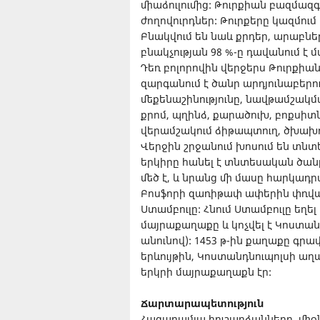
միաձուլումից: Թուրքիան բազմազգ 
ժողովուրդներ: Թուրքերը կազմում
Բնակվում են նաև քրդեր, արաբներ,
բնակչության 98 %-ը դավանում է 
Դեռ բոլորովին վերջերս Թուրքիա
զարգանում է ծանր արդյունաբերութ
մեքենաշինությունը, նավթամշակմա
քրոմ, պղինձ, քարածուխ, բոքսիտ
վերամշակում ձիթապտուղ, ծխախ
Վերջին շրջանում խոսում են տնտ
երկիրը հանել է տնտեսական ծան
մեծ է, և նրանց մի մասը հարկադր
Բոսֆորի զառիթափ ափերին փռված
Ստամբուլը: Հնում Ստամբուլը եղե
մայրաքաղաքը և կոչվել է Կոստան
անունով): 1453 թ-ին քաղաքը գրավ
երևույթին, Կոստանդնուպոլսի աղա
երկրի մայրաքաղաքն էր:
Ճարտարապետություն
Հազարամյա հուշարձանները, մի