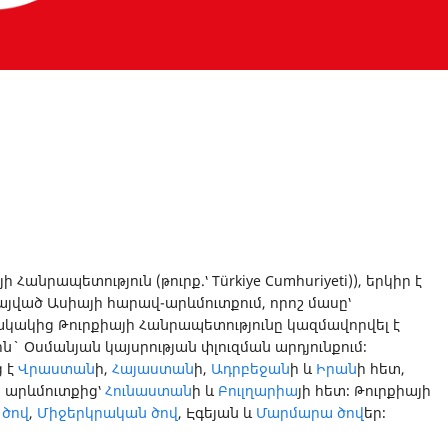
յի Հանրապետություն (թուրք.՝ Türkiye Cumhuriyeti)), երկիր է
կայված Ասիայի հարավ-արևմուտքում, որոշ մասը՝
կակից Թուրքիայի Հանրապետությունը կազմավորվել է
` Օսմանյան կայսրության փլուզման արդյունքում։
ց է
Վրաստան
ի,
Հայաստան
ի,
Ադրբեջան
ի և
Իրան
ի հետ,
, արևմուտքից՝
Հունաստան
ի և
Բուլղարիա
յի հետ։ Թուրքիայի
 ծով
,
Միջերկրական ծով
, Էգեյան և
Մարմարա ծով
եր։