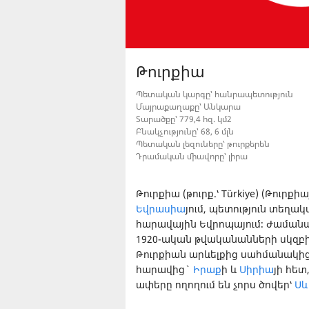
Թուրքիա
Պետական կարգը՝ հանրապետություն
Մայրաքաղաքը՝ Անկարա
Տարածքը՝ 779,4 հզ. կմ2
Բնակչությունը՝ 68, 6 մլն
Պետական լեզուները՝ թուրքերեն
Դրամական միավորը՝ լիրա
Թուրքիա (թուրք.՝ Türkiye) (Թուրքիա
Եվրասիա
յում, պետություն տեղա
հարավային Եվրոպայում։ Ժամանա
1920-ական թվականանների սկզբին
Թուրքիան արևելքից սահմանակի
հարավից`
Իրաք
ի և
Սիրիա
յի հետ
ափերը ողողում են չորս ծովեր՝
Սև