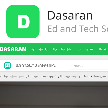
Գլխավոր էջ
Աշակերտին
Ինչ կա-չկա
Մեր մ
ԱՌՈՂՋԱՊԱՀՈՒԹՅՈՒՆ
Հանրագիտարան
Առողջապահություն
Առողջ ապրելակերպ
Առողջ ապ