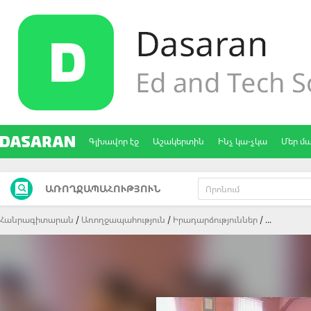
Գլխավոր էջ
Աշակերտին
Ինչ կա-չկա
Մեր մ
ԱՌՈՂՋԱՊԱՀՈՒԹՅՈՒՆ
Հանրագիտարան
Առողջապահություն
Իրադարձություններ
...