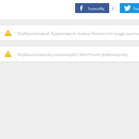
Տարածել
0
Տա
Տեղեկատվության ճշգրտության համար Dasaran.am կայքը պատաս
Տեղեկատվությունը տրամադրել է Med-Practic ընկերությունը: