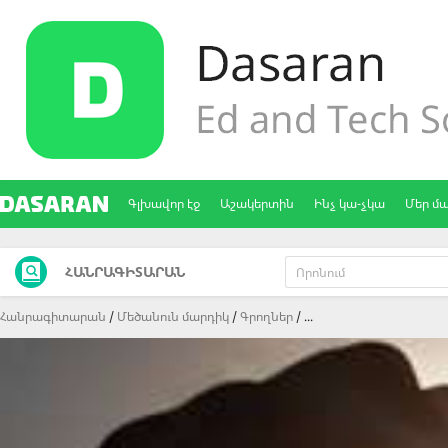
Գլխավոր էջ
Աշակերտին
Ինչ կա-չկա
Մեր մ
ՀԱՆՐԱԳԻՏԱՐԱՆ
Հանրագիտարան
Մեծանուն մարդիկ
Գրողներ
...