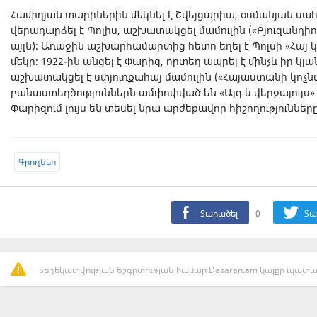
Համիդյան տարիներին մեկնել է Շվեյցարիա, օսմանյան սա
վերադարձել է Պոլիս, աշխատակցել մամուլին («Բյուզանդիոն
այլն)։ Առաջին աշխարհամարտից հետո եղել է Պոլսի «Հա
մեկը։ 1922-ին անցել է Փարիզ, որտեղ ապրել է մինչև իր կյ
աշխատակցել է սփյուռքահայ մամուլին («Հայաստանի կոչնա
բանաստեղծություններն ամփոփված են «Այգ և վերջալույս» 
Փարիզում լույս են տեսել նրա արժեքավոր հիշողությունները
Գրողներ
Տարածել
0
Տա
Տեղեկատվության ճշգրտության համար Dasaran.am կայքը պատաս