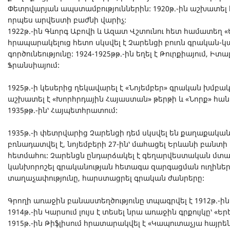
Փետրվարյան ապստամբություններին: 1920թ.-ին աշխատել 
որպես արվեստի բաժնի վարիչ:
1922թ.-ին Գևորգ Աբովի և Ազատ Վշտունու հետ համատեղ 
հրապարակելուց հետո սկսվել է Չարենցի բուռն գրական
գործունեությունը: 1924-1925թթ.-ին եղել է Թուրքիայում, Իտ
Ֆրանսիայում:
1925թ.-ի կեսերից ղեկավարել է «Նոյեմբեր» գրական խմբակցո
աշխատել է «Խորհրդային Հայաստան» թերթի և «Նորք» հանդ
1935թթ.-ին՝ Հայպետհրատում:
1935թ.-ի փետրվարից Չարենցի դեմ սկսվել են քաղաքական 
բռնադատվել է, նոյեմբերի 27-ին՝ մահացել Երևանի բանտի
հետմահու: Չարենցն ընդարձակել է գեղարվեստական մտա
կանխորոշել գրականության հետագա զարգացման ուղիները,
տաղաչափությունը, հարստացրել գրական ժանրերը:
Գրողի առաջին բանաստեղծությունը տպագրվել է 1912թ.-ի
1914թ.-ին Կարսում լույս է տեսել նրա առաջին գրքույկը՝ «
1915թ.-ին Թիֆլիսում հրատարակվել է «Կապուտաչյա հայրենի