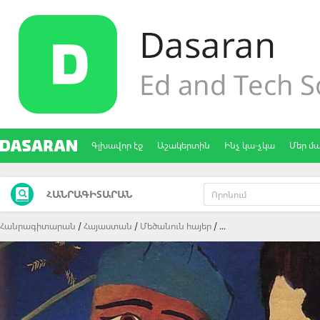
Գլխավոր էջ
Աշակերտին
Ինչ կա-չկա
Մեր մ
ՀԱՆՐԱԳԻՏԱՐԱՆ
Հանրագիտարան
Հայաստան
Մեծանուն հայեր
...