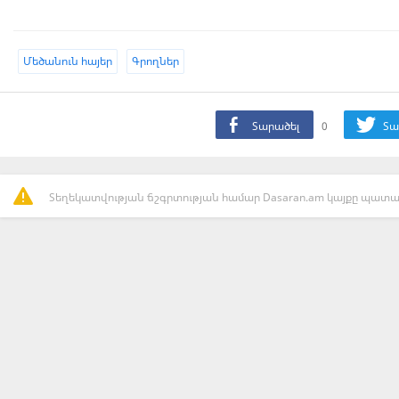
Մեծանուն հայեր
Գրողներ
Տարածել
0
Տա
Տեղեկատվության ճշգրտության համար Dasaran.am կայքը պատաս