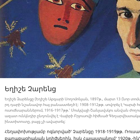
Եղիշե Չարենց
Եղիշե Չարենցը (Եղիշե Աբգարի Սողոմոնյան, 1897թ., մարտ 13 (նոր տոմարո
րդ դարի նշանավոր հայ բանաստեղծ է: 1908-1912թթ. սովորել է Կարս
ուսումնարաններում, 1916-1917թթ.՝ Մոսկվայի Շանյավսկու անվան ժող
ազատ ունկնդիր ընդունվել է Վալերի Բրյուսովի հիմնած Գեղարվեստակ
ինստիտուտը, բայց չի ավարտել:
Հեղափոխությամբ ոգևորված՝ Չարենցը 1918-1919թթ. Ռուս
քաղաքացիական կռիվներին, իսկ Հայաստանում՝ 1920թ.-ին՝ Մ