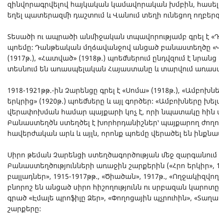
զինվորագրվելով հայկական կամավորական խմբին, հասել
եղել պատերազմի դաշտում և Վանում տեղի ունեցող ողբերգ
Տեսածի ու ապրածի անմիջական տպավորությամբ գրել է «Դ
պոեմը: Դանթեական մղձավանջով անցած բանաստեղծը «Վահ
(1917թ.), «Հատված» (1918թ.) պոեմներում ընդվզում է նրա
տեսնում են առասպելական Հայաստանը և տարվում առաս
1918-1921թթ.-ին Չարենցը գրել է «Սոմա» (1918թ.), «Ամբոխ
երկրից» (1920թ.) պոեմները և այլ գործեր: «Ամբոխները խ
վերափոխման համար պայքարի կոչ է, որի նպատակը հին ա
Բանաստեղծն ստեղծել է խորհրդանիշներ՝ պայքարող ժողո
հավերժական արև և այլն, որոնք պոեմը վերածել են ինքնա
Սիրո թեման Չարենցի ստեղծագործության մեջ զարգանում է
Բանաստեղծությունների առաջին շարքերին («Հրո երկիր», 1
բալլադներ», 1915-1917թթ., «Ծիածան», 1917թ., «Ողջակիզվող 
բնորոշ են անցած սիրո հիշողությունն ու սրբազան կարոտը,
գրած «Էմալե պրոֆիլը Ձեր», «Փողոցային պչրուհին», «Տաղ
շարքերը: