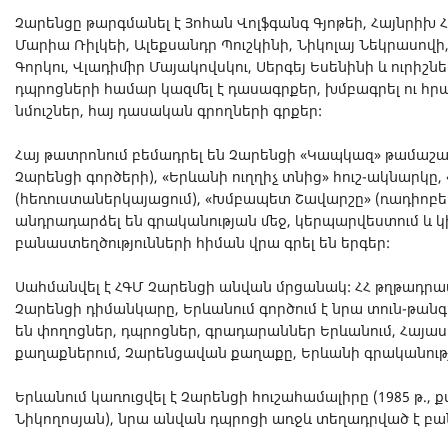
Չարենցը թարգմանել է Յոհան Վոլֆգանգ Գյոթեի, Հայնրիխ Հա
Մարիա Ռիլկեի, Ալեքսանդր Պուշկինի, Նիկոլայ Նեկրասովի
Գորկու, Վլադիմիր Մայակովսկու, Սերգեյ Եսենինի և ուրի
դպրոցների համար կազմել է դասագրքեր, խմբագրել ու հրա
նմուշներ, հայ դասական գրողների գրքեր:
Հայ թատրոնում բեմադրել են Չարենցի «Կապկազ» թամաշա
Չարենցի գործերի), «Երևանի ուղղիչ տնից» հուշ-ակնարկը,
(հեռուստաներկայացում), «Խմբապետ Շավարշը» (ռադիոբեմ
անդրադարձել են գրականության մեջ, կերպարվեստում և կի
բանաստեղծությունների հիման վրա գրել են երգեր:
Սահմանվել է ՀԳՄ Չարենցի անվան մրցանակ: ՀՀ թղթադրա
Չարենցի դիմանկարը, Երևանում գործում է նրա տուն-թանգ
են փողոցներ, դպրոցներ, գրադարաններ Երևանում, Հայ
քաղաքներում, Չարենցավան քաղաքը, Երևանի գրականու
Երևանում կառուցվել է Չարենցի հուշահամալիրը (1985 թ.,
Նիկողոսյան), նրա անվան դպրոցի առջև տեղադրված է բ