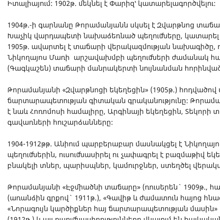
Իտալիայում: 1902թ. մեկնել է Փարիզ՝ կատարելագործվելու:
1904թ.-ի գարնանը Թորամանյանն սկսել է Զվարթնոց տաճա
Խաչիկ վարդապետի նախաձեռնած պեղումները, կատարե
1905թ. ավարտել է տաճարի վերակազմության նախագիծը, ո
Նիկողայոս Մառի արշավախմբի պեղումների ժամանակ հա
(Գագկաշեն) տաճարի մանրակերտի նույնանման հորինվա
Թորամանյանի «Զվարթնոցի եկեղեցին» (1905թ.) հոդվածով
ճարտարապետության գիտական գրականությունը: Թորամանյ
է նաև Հոռոմոսի համալիրը, Արգինայի եկեղեցին, Տեկորի
գավառների հուշարձանները:
1904-1912թթ. Անիում պարբերաբար մասնակցել է Նիկողա
պեղումներին, ուսումնասիրել ու չափագրել է բազմաթիվ եկ
բնակելի տներ, պարիսպներ, կամուրջներ, ստեղծել վերա
Թորամանյանի «Էջմիածնի տաճարը» (ռուսերեն` 1909թ., հայ
(առանձին գրքով` 1911թ.), «Գավիթ և ժամատուն հայոց հնագո
«Նորագույն կարծիքներ հայ ճարտարապետության մասին» (1
(1912թ.) և այլ ուսումնասիրությունները վկայում են հայկակա