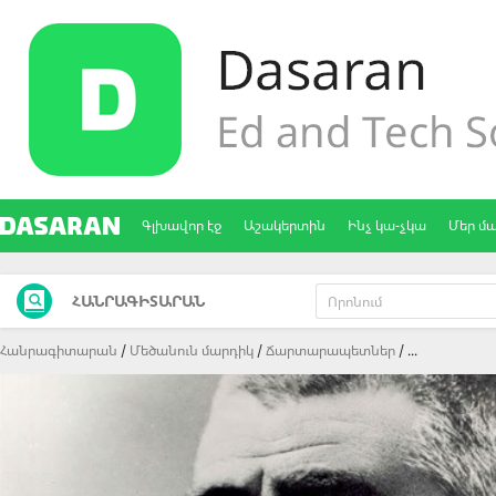
Գլխավոր էջ
Աշակերտին
Ինչ կա-չկա
Մեր մ
ՀԱՆՐԱԳԻՏԱՐԱՆ
Հանրագիտարան
Մեծանուն մարդիկ
Ճարտարապետներ
...