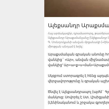
Ալեքսանդր Արաքսմա
Հայ արձակագիր, դրամատուրգ, թատերագ
Ալեքսանդր Արաքսմանյանը (Ալեքսանդր Արմ
Գ. Սունդուկյանի անվան մրցանակի («Հին
միության անդամ է եղել:
Արաքսմանյան գրական անունը հոր
վանկից` «Ար», անվան միջնամասի
վանկից՝ Ար+ա+ք+ս+ման=Արաքսմ
Սկզբում ստորագրել է հենց այդպ
վերջավորությունը և գրական աշ
Ծնվել է Ալեքսանդրապոլ (այժմ` 
մանկուց։ Սովորել է Ստ. Լիսիցյան
(Լենինականում և շրջակա գյուղերո