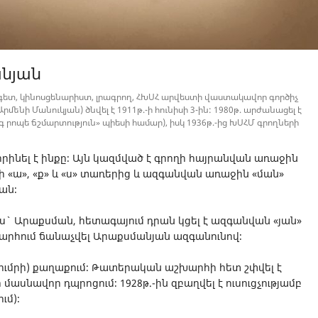
նյան
ետ, կինոսցենարիստ, լրագրող, ՀԽՍՀ արվեստի վաստակավոր գործիչ
ենի Մանուկյան) ծնվել է 1911թ.-ի հունիսի 3-ին: 1980թ. արժանացել է
գ րոպե ճշմարտություն» պիեսի համար), իսկ 1936թ.-ից ԽՍՀՄ գրողների
ինել է ինքը։ Այն կազմված է գրողի հայրանվան առաջին
 «ա», «ք» և «ս» տառերից և ազգանվան առաջին «ման»
ան։
ես` Արաքսման, հետագայում դրան կցել է ազգանվան «յան»
խարհում ճանաչվել Արաքսմանյան ազգանունով։
Գյումրի) քաղաքում։ Թատերական աշխարհի հետ շփվել է
ի մասնավոր դպրոցում։ 1928թ.-ին զբաղվել է ուսուցչությամբ
ւմ)։