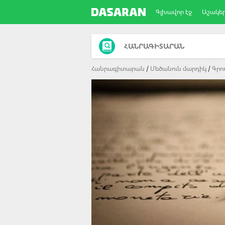
Գլխավոր էջ
Աշակե
ՀԱՆՐԱԳԻՏԱՐԱՆ
Հանրագիտարան
Մեծանուն մարդիկ
Գրո