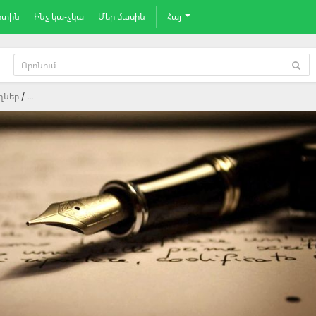
րտին
Ինչ կա-չկա
Մեր մասին
Հայ
ղներ
...