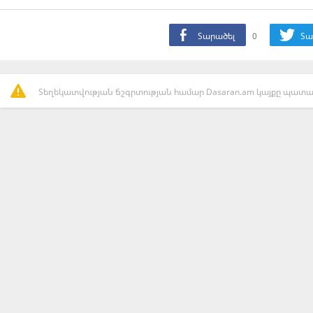
Տարածել
0
Տա
Տեղեկատվության ճշգրտության համար Dasaran.am կայքը պատաս