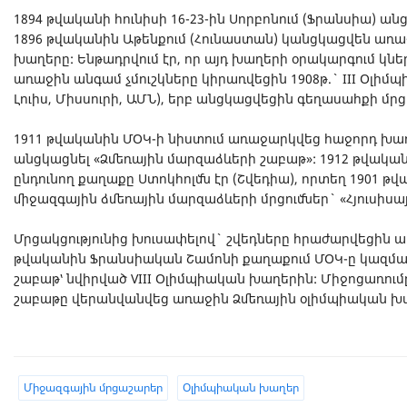
1894 թվականի հունիսի 16-23-ին Սորբոնում (Ֆրանսիա) ան
1896 թվականին Աթենքում (Հունաստան) կանցկացվեն ա
խաղերը: Ենթադրվում էր, որ այդ խաղերի օրակարգում կն
առաջին անգամ չմուշկները կիրառվեցին 1908թ.` III Օլի
Լուիս, Միսսուրի, ԱՄՆ), երբ անցկացվեցին գեղասահքի մրց
1911 թվականին ՄՕԿ-ի նիստում առաջարկվեց հաջորդ խա
անցկացնել «Ձմեռային մարզաձևերի շաբաթ»: 1912 թվակա
ընդունող քաղաքը Ստոկհոլմն էր (Շվեդիա), որտեղ 1901 թ
միջազգային ձմեռային մարզաձևերի մրցումներ` «Հյուսիսա
Մրցակցությունից խուսափելով` շվեդները հրաժարվեցին 
թվականին Ֆրանսիական Շամոնի քաղաքում ՄՕԿ-ը կազմ
շաբաթ՝ նվիրված VIII Օլիմպիական խաղերին: Միջոցառում
շաբաթը վերանվանվեց առաջին Ձմեռային օլիմպիական խ
Միջազգային մրցաշարեր
Օլիմպիական խաղեր