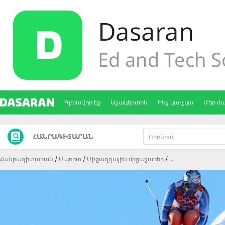
Գլխավոր էջ
Աշակերտին
Ինչ կա-չկա
Մեր մ
ՀԱՆՐԱԳԻՏԱՐԱՆ
Հանրագիտարան
Սպորտ
Միջազգային մրցաշարեր
...