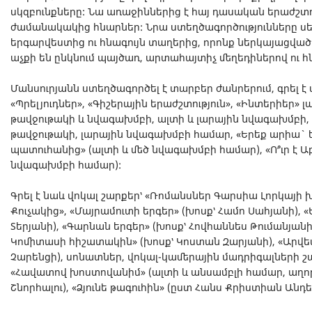
սկզբունքները: Նա առաջիններից է հայ դասական երաժշտու
ժամանակակից հնարներ: Նրա ստեղծագործությունները ս
երգարվեստից ու հնագույն տաղերից, որոնք ներկայացված
աչքի են ընկնում պայծառ, արտահայտիչ մեղեդիներով ու հ
Մանսուրյանն ստեղծագործել է տարբեր ժանրերում, գրել է
«Պրելյուդներ», «Գիշերային երաժշտություն», «Ինտերիեր»
թավջութակի և նվագախմբի, ալտի և լարային նվագախմբի, 
թավջութակի, լարային նվագախմբի համար, «Երեք արիա` 
պատուհանից» (ալտի և մեծ նվագախմբի համար), «Ո՞ւր է Աբ
նվագախմբի համար):
Գրել է նաև վոկալ շարքեր՝ «Ռոմանսներ Գարսիա Լորկայի 
Քուչակից», «Մայրամուտի երգեր» (խոսք՝ Համո Սահյանի), 
Տերյանի), «Գարնան երգեր» (խոսք՝ Հովհաննես Թումանյան
Կոմիտասի հիշատակին» (խոսք՝ Կոստան Զարյանի), «Արվես
Չարենցի), սոնատներ, վոկալ-կամերային մադրիգալների շա
«Հավատով խոստովանիմ» (ալտի և անսամբլի համար, աղոթ
Շնորհալու), «Ձյունե թագուհին» (ըստ Հանս Քրիստիան Անդե