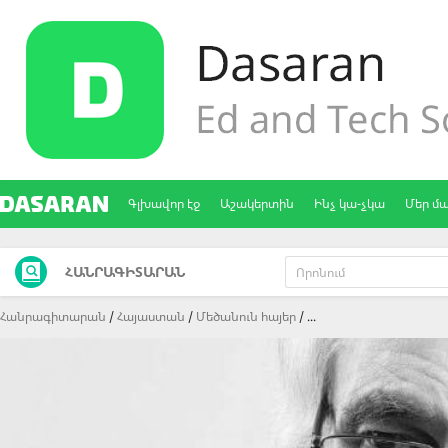
Գլխավոր էջ
Աշակերտին
Ինչ կա-չկա
Մեր մ
ՀԱՆՐԱԳԻՏԱՐԱՆ
Հանրագիտարան
Հայաստան
Մեծանուն հայեր
...