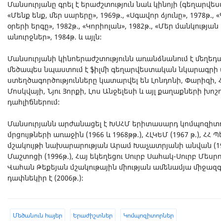
Մանսուրյանը գրել է երաժշտություն նաև կինոյի (գեղարվեստ
«Մենք ենք, մեր սարերը», 1969թ., «Սգավոր ձյունը», 1978թ., 
օրերի երգը», 1982թ., «Կորիոլան», 1982թ., «Մեր մանկությա
անուրջներ», 1984թ. և այլն:
Մանսուրյանի կինոերաժշտությունն առանձնանում է մեղեդ
մեծապես նպաստում է ֆիլմի գեղարվեստական նկարագրի
ստեղծագործությունները կատարվել են Լոնդոնի, Փարիզի, Հ
Մոսկվայի, Նյու Յորքի, Լոս Անջելեսի և այլ քաղաքների խո
դահլիճներում:
Մանսուրյանն արժանացել է ԽՍՀՄ երիտասարդ կոմպոզիտ
մրցույթների առաջին (1966 և 1968թթ.), ՀԼԿԵՄ (1967 թ.), ՀՀ 
մշակույթի նախարարության Արամ Խաչատրյանի անվան (19
Մաշտոցի (1996թ.), Հայ եկեղեցու Սուրբ Սահակ-Սուրբ Մեսրո
Վահան Թեքեյան մշակութային միության ամենամյա միջա
դափնեկիր է (2006թ.):
Մեծանուն հայեր
Երաժիշտներ
Կոմպոզիտորներ