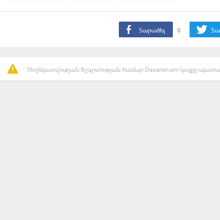
Տարածել
0
Տա
Տեղեկատվության ճշգրտության համար Dasaran.am կայքը պատաս