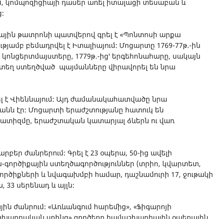
, կոմպոզիցիայի դասեր առել իտալացի տեսաբան և
:
րային թատրոնի պատվերով գրել է «Պոնտոսի արքա
թյամբ բեմադրվել է Իտալիայում: Մոցարտը 1769-77թ.-ին
 կոնցերտմայստերը, 1779թ.-ից՝ երգեհոնահարը, սակայն
որտեղ ստեղծված պայմանները վիրավորել են նրա
լ է Վիեննայում: Այդ ժամանակահատվածը նրա
անն էր: Մոցարտի երաժշտությանը հատուկ են
մատիզմը, երաժշտական կատարյալ ձևերն ու վառ
բեր ժանրերում: Գրել է 23 օպերա, 50-ից ավելի
ին-գործիքային ստեղծագործություններ (տրիո, կվարտետ,
ործիքների և նվագախմբի համար, դաշնամուրի 17, ջութակի
, 33 սերենադ և այլն:
ին ժանրում: «Առևանգում հարեմից», «Ֆիգարոյի
 «Կախարդական սրինգ» գործերը համաշխարհային օպերային