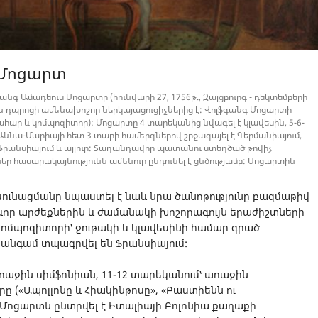
 Մոցարտ
գ Ամադեուս Մոցարտը (հունվարի 27, 1756թ., Զալցբուրգ - դեկտեմբերի
ն դպրոցի ամենախոշոր ներկայացուցիչներից է: Վոլֆգանգ Մոցարտի
կահար և կոմպոզիտոր): Մոցարտը 4 տարեկանից նվագել է կլավեսին, 5-6-
ջ՝ Աննա-Մարիայի հետ 3 տարի համերգներով շրջագայել է Գերմանիայում,
մ, Ֆրանսիայում և այլուր: Տաղանդավոր պատանու ստեղծած թովիչ
ր հասարակայնությունն ամենուր ընդունել է ցնծությամբ: Մոցարտին
ւնացմանը նպաստել է նաև նրա ծանոթությունը բազմաթիվ
գևոր արժեքներին և ժամանակի խոշորագույն երաժիշտների
կոմպոզիտորի՝ ջութակի և կլավեսինի համար գրած
 անգամ տպագրվել են Ֆրանսիայում:
ռաջին սիմֆոնիան, 11-12 տարեկանում՝ առաջին
(«Ապոլլոնը և Հիակինթոսը», «Բաստիենն ու
ա Մոցարտն ընտրվել է Իտալիայի Բոլոնիա քաղաքի