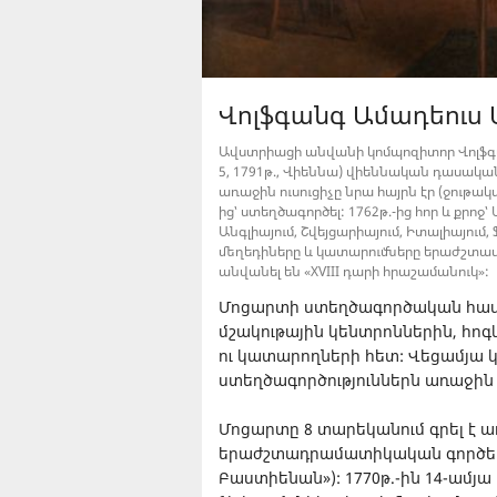
Վոլֆգանգ Ամադեուս
Ավստրիացի անվանի կոմպոզիտոր Վոլֆգան
5, 1791թ., Վիեննա) վիեննական դասակա
առաջին ուսուցիչը նրա հայրն էր (ջութա
ից՝ ստեղծագործել: 1762թ.-ից հոր և քրո
Անգլիայում, Շվեյցարիայում, Իտալիայու
մեղեդիները և կատարումները երաժշտասե
անվանել են «XVIII դարի հրաշամանուկ»:
Մոցարտի ստեղծագործական հասո
մշակութային կենտրոններին, հո
ու կատարողների հետ: Վեցամյա 
ստեղծագործություններն առաջին
Մոցարտը 8 տարեկանում գրել է ա
երաժշտադրամատիկական գործերը 
Բաստիենան»): 1770թ.-ին 14-ամյ