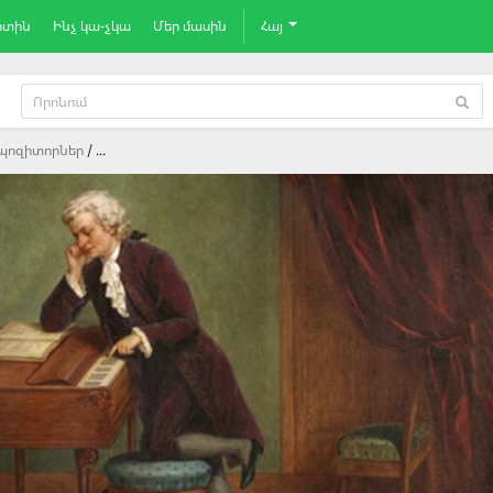
րտին
Ինչ կա-չկա
Մեր մասին
Հայ
պոզիտորներ
...