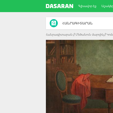
Գլխավոր էջ
Աշակե
ՀԱՆՐԱԳԻՏԱՐԱՆ
Հանրագիտարան
Մեծանուն մարդիկ
Կոմ