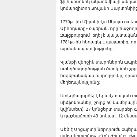
ֆիլհարմոնիկ ակադեմիայի անդամ
կոմպոզիտոր Ջովանի Մարտինիից
1770թ.-ին Միլանի Լա Սկալա օպե
Միհրդատը» օպերան, որը հաջողու
Զալցբուրգում եղել է պալատական
1781թ.-ին հեռացել է պալատից, 
արժանապատվությունը:
Կյանքի վերջին տարիներին ապրե
ստեղծագործության ծաղկման շրջ
հոգեբանական խորությունը, դրա
մեղեդայնությունը:
Ստեղծագործել է երաժշտական տար
սիմֆոնիաներ, շուրջ 50 կամերայ
կվինտետ), 27 կոնցերտ տարբեր գ
և դաշնամուրի 43 սոնատ, 12 մեսսա
Մեծ է Մոցարտի ներդրումն օպերայ
ամուսնությունը», «Դոն Ժուան»,